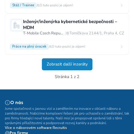
Stáž / Trainee
O tuto pozici je zájem!
Inženýr/inženýrka kybernetické bezpečnosti –
MDM
T-Mobile Czech Republic a.s.
|
Tomíčkova 2144/1, Praha 4, CZ
Práce na plný úvazek
O tuto pozici je zájem!
Zobrazit další inzeráty
Stránka 1 z 2
O nás
Jsme společnost s jasnou vizí a zaměřením na inovace v oblasti náboru a
zaměstnanosti. Nabízíme komplexní řešení jak pro uchazeče o zaměstnání, tak
pro firmy hledající nové talenty. Naší misí je propojovat správné lidi s těmi
správnými příležitostmi a podporovat rozvoj kariéry a podnikání.
Více o náborovém software Recruitis
Pro firmy