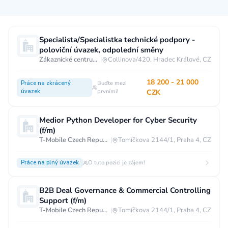
Měsíční plat
Specialista/Specialistka technické podpory -
poloviční úvazek, odpolední směny
neuvedeno
0 až 30 000 CZK
30 000 CZK a více
Zákaznické centrum T-Mobile
|
Collinova/420, Hradec Králové, CZ
40 000 CZK a více
60 000 CZK a více
18 200 - 21 000
Práce na zkrácený
Buďte mezi
úvazek
prvními!
CZK
80 000 CZK a více
Ostatní mzdy
Medior Python Developer for Cyber Security
(f/m)
za hodinu
za manday
za rok
T-Mobile Czech Republic a.s.
|
Tomíčkova 2144/1, Praha 4, CZ
Typ úvazku
Práce na plný úvazek
O tuto pozici je zájem!
Práce na plný úvazek
Práce na zkrácený úvazek
B2B Deal Governance & Commercial Controlling
Práce na živnost
Práce přes internet
Práce doma
Support (f/m)
T-Mobile Czech Republic a.s.
|
Tomíčkova 2144/1, Praha 4, CZ
Krátkodobá práce
Brigáda
Stáž / Trainee