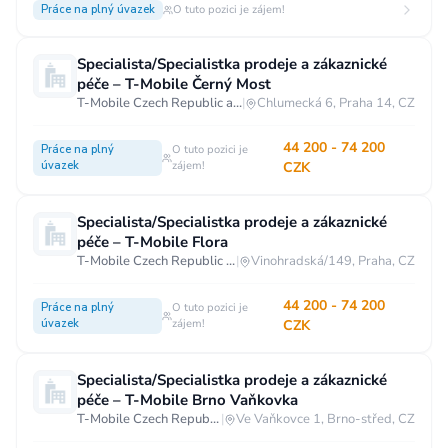
Práce na plný úvazek
O tuto pozici je zájem!
Vzdělání
Vzdělání není podstatné
Základní
Specialista/Specialistka prodeje a zákaznické
péče – T-Mobile Černý Most
Odborné vyučení bez maturity
T-Mobile Czech Republic a.s.
|
Chlumecká 6, Praha 14, CZ
Středoškolské nebo odborné vyučení s maturitou
44 200 - 74 200
Práce na plný
O tuto pozici je
Vyšší odborné
Bakalářské
úvazek
zájem!
CZK
Vysokoškolské / universitní
Specialista/Specialistka prodeje a zákaznické
MBA, MBT, postgraduální studium
péče – T-Mobile Flora
T-Mobile Czech Republic a.s.
|
Vinohradská/149, Praha, CZ
44 200 - 74 200
Práce na plný
O tuto pozici je
úvazek
zájem!
CZK
Specialista/Specialistka prodeje a zákaznické
péče – T-Mobile Brno Vaňkovka
T-Mobile Czech Republic a.s.
|
Ve Vaňkovce 1, Brno-střed, CZ