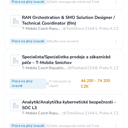
Práce na plný úvazek
Zatím zareagovalo méně než 5 lidí
RAN Orchestration & SMO Solution Designer /
Technical Coordinator (f/m)
T-Mobile Czech Republic a.s.
|
Tomíčkova 2144/1, Praha 4, CZ
Práce na plný úvazek
Buďte mezi prvními!
Specialista/Specialistka prodeje a zákaznické
péče – T-Mobile Smíchov
T-Mobile Czech Republic a.s.
|
Plzeňská/233/8, Praha 5, CZ
44 200 - 74 200
Práce na plný
O tuto pozici je
úvazek
zájem!
CZK
Analytik/Analytička kybernetické bezpečnosti -
SOC L3
T-Mobile Czech Republic a.s.
|
Tomíčkova 2144/1, Praha 4, CZ
Práce na plný úvazek
Zatím zareagovalo méně než 5 lidí