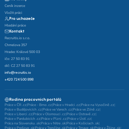
Ceník inzerce
Vložit práci
Pro uchazeče
Hledání práce
Kontakt
Recruitis.io s.r.o.
Chmelova 357
Hradec Králové 500 03
ičo: 27 50 83 91
dič: CZ 27 50 83 91
info@recruitis.io
+420 724 500 898
Rodina pracovních portálů
Práce v ČR .cz
|
Práce - Brno .cz
|
Práce v Hradci .cz
|
Práce na Vysočině .cz
|
Práce v Budějovicích .cz
|
Práce ve Varech .cz
|
Práce ve Zlíně .cz
|
Práce v Liberci .cz
|
Práce v Olomouci .cz
|
Práce v Ostravě .cz
|
Práce v Pardubicích .cz
|
Práce v Plzni .cz
|
Práce v Ústí .cz
|
Práca na Slovensku .sk
|
Práca v Nitre .sk
|
Práca v Košiciach .sk
|
Práca v Prešove .sk
|
Práca v Trenčíne .sk
|
Práca v Trnave .sk
|
Práca v Žiline .sk
|