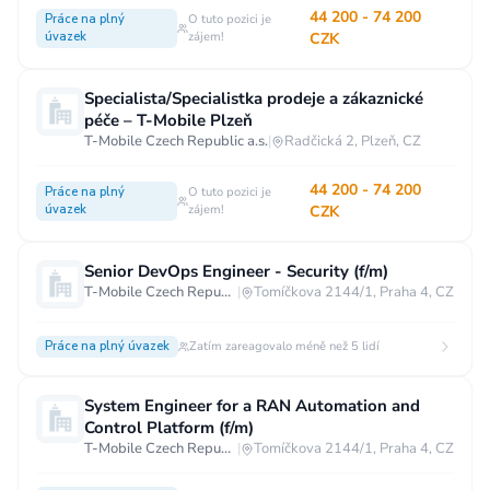
44 200 - 74 200
Práce na plný
O tuto pozici je
úvazek
zájem!
CZK
Specialista/Specialistka prodeje a zákaznické
péče – T-Mobile Plzeň
T-Mobile Czech Republic a.s.
|
Radčická 2, Plzeň, CZ
44 200 - 74 200
Práce na plný
O tuto pozici je
úvazek
zájem!
CZK
Senior DevOps Engineer - Security (f/m)
T-Mobile Czech Republic a.s.
|
Tomíčkova 2144/1, Praha 4, CZ
Práce na plný úvazek
Zatím zareagovalo méně než 5 lidí
System Engineer for a RAN Automation and
Control Platform (f/m)
T-Mobile Czech Republic a.s.
|
Tomíčkova 2144/1, Praha 4, CZ