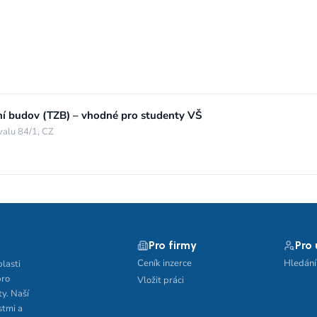
ení budov (TZB) – vhodné pro studenty VŠ
valu 84/1, CZ
Pro firmy
Pro
Ceník inzerce
Hledání
blasti
pro
Vložit práci
ty. Naší
stmi a