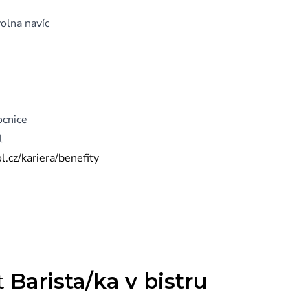
olna navíc
ocnice
l
.cz/kariera/benefity