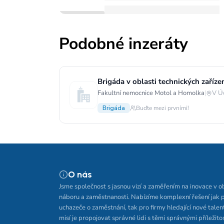
Podobné inzeráty
Brigáda v oblasti technických zaříz
Fakultní nemocnice Motol a Homolka
|
V Ú
Brigáda
Buďte mezi prvními!
O nás
Jsme společnost s jasnou vizí a zaměřením na inovace v o
náboru a zaměstnanosti. Nabízíme komplexní řešení jak 
uchazeče o zaměstnání, tak pro firmy hledající nové talen
misí je propojovat správné lidi s těmi správnými příležito