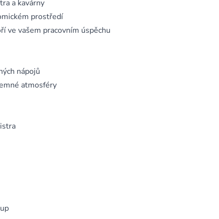
tra a kavárny
nomickém prostředí
poří ve vašem pracovním úspěchu
ených nápojů
íjemné atmosféry
istra
tup