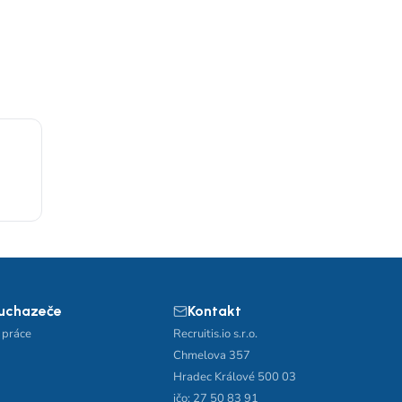
 uchazeče
Kontakt
 práce
Recruitis.io s.r.o.
Chmelova 357
Hradec Králové 500 03
ičo: 27 50 83 91