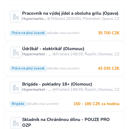
Pracovník na výdej jídel a obsluha grilu (Opava)
Hypermarket - Opava
|
Těšínská 2830/83, Předměstí, Opava, CZ
35 700 CZK
Práce na plný úvazek
Buďte mezi prvními!
Údržbář - elektrikář (Olomouc)
Hypermarket - Olomouc
|
Pražská 248/39, Řepčín, Olomouc, CZ
43 035 CZK
Práce na plný úvazek
Buďte mezi prvními!
Brigáda - pokladny 18+ (Olomouc)
Hypermarket - Olomouc
|
Pražská 248/39, Řepčín, Olomouc, CZ
150 - 185 CZK za hodinu
Brigáda
Buďte mezi prvními!
Skladník na Chráněnou dílnu - POUZE PRO
OZP