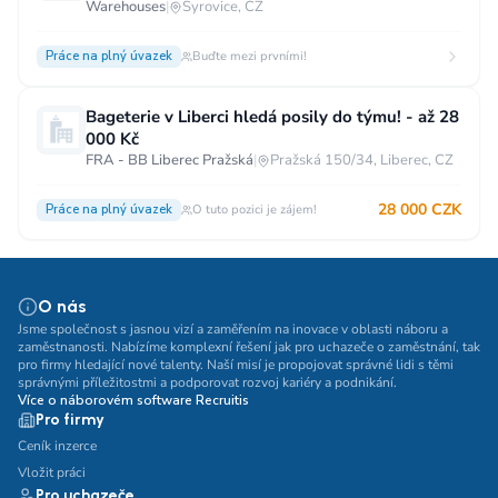
Warehouses
|
Syrovice, CZ
Práce na plný úvazek
Buďte mezi prvními!
Bageterie v Liberci hledá posily do týmu! - až 28
000 Kč
FRA - BB Liberec Pražská
|
Pražská 150/34, Liberec, CZ
28 000 CZK
Práce na plný úvazek
O tuto pozici je zájem!
O nás
Jsme společnost s jasnou vizí a zaměřením na inovace v oblasti náboru a
zaměstnanosti. Nabízíme komplexní řešení jak pro uchazeče o zaměstnání, tak
pro firmy hledající nové talenty. Naší misí je propojovat správné lidi s těmi
správnými příležitostmi a podporovat rozvoj kariéry a podnikání.
Více o náborovém software Recruitis
Pro firmy
Ceník inzerce
Vložit práci
Pro uchazeče