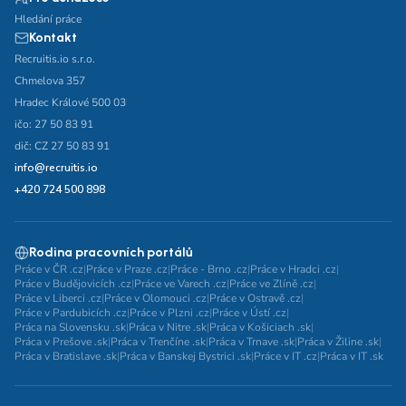
Hledání práce
Kontakt
Recruitis.io s.r.o.
Chmelova 357
Hradec Králové 500 03
ičo: 27 50 83 91
dič: CZ 27 50 83 91
info@recruitis.io
+420 724 500 898
Rodina pracovních portálů
Práce v ČR .cz
|
Práce v Praze .cz
|
Práce - Brno .cz
|
Práce v Hradci .cz
|
Práce v Budějovicích .cz
|
Práce ve Varech .cz
|
Práce ve Zlíně .cz
|
Práce v Liberci .cz
|
Práce v Olomouci .cz
|
Práce v Ostravě .cz
|
Práce v Pardubicích .cz
|
Práce v Plzni .cz
|
Práce v Ústí .cz
|
Práca na Slovensku .sk
|
Práca v Nitre .sk
|
Práca v Košiciach .sk
|
Práca v Prešove .sk
|
Práca v Trenčíne .sk
|
Práca v Trnave .sk
|
Práca v Žiline .sk
|
Práca v Bratislave .sk
|
Práca v Banskej Bystrici .sk
|
Práce v IT .cz
|
Práca v IT .sk