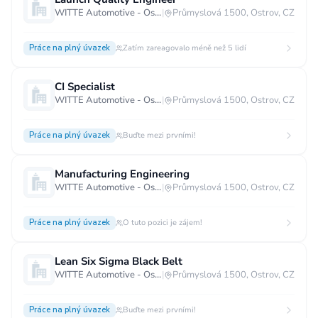
WITTE Automotive - Ostrov
|
Průmyslová 1500, Ostrov, CZ
Vzdělání
Vzdělání není podstatné
Základní
Práce na plný úvazek
Zatím zareagovalo méně než 5 lidí
Odborné vyučení bez maturity
CI Specialist
Středoškolské nebo odborné vyučení s maturitou
WITTE Automotive - Ostrov
|
Průmyslová 1500, Ostrov, CZ
Vyšší odborné
Bakalářské
Práce na plný úvazek
Buďte mezi prvními!
Vysokoškolské / universitní
MBA, MBT, postgraduální studium
Manufacturing Engineering
WITTE Automotive - Ostrov
|
Průmyslová 1500, Ostrov, CZ
Práce na plný úvazek
O tuto pozici je zájem!
Lean Six Sigma Black Belt
WITTE Automotive - Ostrov
|
Průmyslová 1500, Ostrov, CZ
Práce na plný úvazek
Buďte mezi prvními!