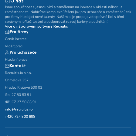
O nás
Jsme společnost s jasnou vizí a zaměřením na inovace v oblasti náboru a
zaměstnanosti. Nabízíme komplexní řešení jak pro uchazeče o zaměstnání, tak
pro firmy hledající nové talenty. Naší misí je propojovat správné lidi s těmi
správnými příležitostmi a podporovat rozvoj kariéry a podnikání.
Více o náborovém software Recruitis
Pro firmy
Ceník inzerce
Vložit práci
Pro uchazeče
Hledání práce
Kontakt
Recruitis.io s.r.o.
Chmelova 357
Hradec Králové 500 03
ičo: 27 50 83 91
dič: CZ 27 50 83 91
info@recruitis.io
+420 724 500 898