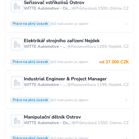
Seřizovač vstřikolisů Ostrov
WITTE Automotive - Ostrov
|
Průmyslová 1500, Ostrov, CZ
Práce na plný úvazek
O tuto pozici je zájem!
Elektrikář strojního zařízení Nejdek
WITTE Automotive – Nejdek
|
Rooseveltova 1299, Nejdek, CZ
od 37 000 CZK
Práce na plný úvazek
O tuto pozici je zájem!
Industrial Engineer & Project Manager
WITTE Automotive – Nejdek
|
Rooseveltova 1299, Nejdek, CZ
Práce na plný úvazek
O tuto pozici je zájem!
Manipulační dělník Ostrov
WITTE Automotive - Ostrov
|
Průmyslová 1500, Ostrov, CZ
Práce na plný úvazek
O tuto pozici je zájem!