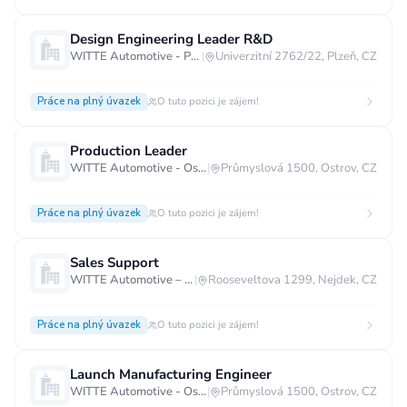
Design Engineering Leader R&D
WITTE Automotive - Plzeň
|
Univerzitní 2762/22, Plzeň, CZ
Práce na plný úvazek
O tuto pozici je zájem!
Production Leader
WITTE Automotive - Ostrov
|
Průmyslová 1500, Ostrov, CZ
Práce na plný úvazek
O tuto pozici je zájem!
Sales Support
WITTE Automotive – Nejdek
|
Rooseveltova 1299, Nejdek, CZ
Práce na plný úvazek
O tuto pozici je zájem!
Launch Manufacturing Engineer
WITTE Automotive - Ostrov
|
Průmyslová 1500, Ostrov, CZ