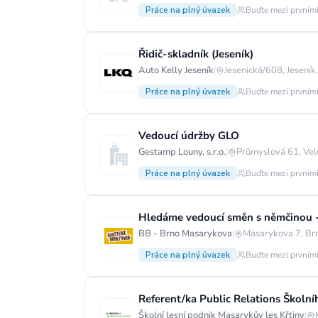
Práce na plný úvazek
Buďte mezi prvními
Řidič-skladník (Jeseník)
Auto Kelly Jeseník
|
Jesenická/608, Jeseník
Práce na plný úvazek
Buďte mezi prvními
Vedoucí údržby GLO
Gestamp Louny, s.r.o.
|
Průmyslová 61, Vel
Práce na plný úvazek
Buďte mezi prvními
Hledáme vedoucí směn s němčinou -
BB - Brno Masarykova
|
Masarykova 7, Br
Práce na plný úvazek
Buďte mezi prvními
Referent/ka Public Relations Školní
Školní lesní podnik Masarykův les Křtiny
|