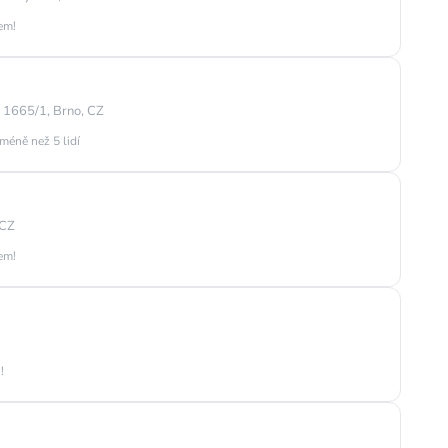
jem!
1665/1, Brno, CZ
méně než 5 lidí
 CZ
jem!
!