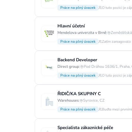
Práce na plný úvazek
O tuto pozici je zá
Hlavní účetní
Mendelova univerzita v Brně
|
Zemědělská 
Práce na plný úvazek
Zatím zareagovalo 
Backend Developer
Direct group
|
Pod Dráhou 1636/1, Praha,
Práce na plný úvazek
O tuto pozici je zá
ŘIDIČ/KA SKUPINY C
Warehouses
|
Syrovice, CZ
Práce na plný úvazek
Buďte mezi prvními
Specialista zákaznické péče