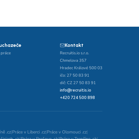
 uchazeče
Kontakt
 práce
Recruitis.io s.r.o.
Chmelova 357
Hradec Králové 500 03
ičo: 27 50 83 91
dič: CZ 27 50 83 91
info@recruitis.io
+420 724 500 898
ně .cz
|
Práce v Liberci .cz
|
Práce v Olomouci .cz
|
šiciach .sk
|
Práca v Prešove .sk
|
Práca v Trenčíne .sk
|