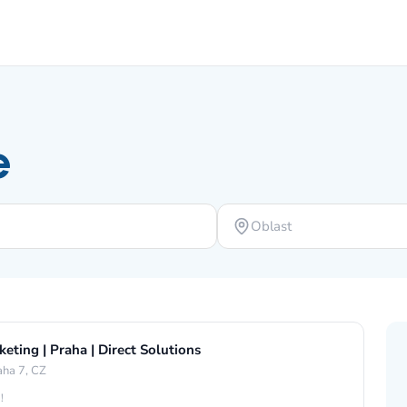
e
Oblast
eting | Praha | Direct Solutions
aha 7, CZ
!