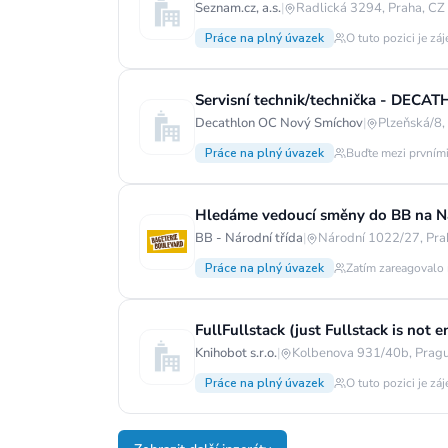
Seznam.cz, a.s.
|
Radlická 3294, Praha, CZ
Práce na plný úvazek
O tuto pozici je zá
Servisní technik/technička - DECA
Decathlon OC Nový Smíchov
|
Plzeňská/8,
Práce na plný úvazek
Buďte mezi prvními
Hledáme vedoucí směny do BB na Ná
BB - Národní třída
|
Národní 1022/27, Pra
Práce na plný úvazek
Zatím zareagovalo 
FullFullstack (just Fullstack is no
Knihobot s.r.o.
|
Kolbenova 931/40b, Pragu
Práce na plný úvazek
O tuto pozici je zá