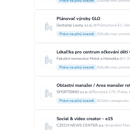
Práce na plný úvazek
Buďte mezi prvními
Plánovač výroby GLO
Gestamp Louny, s.r.o.
|
Průmyslová 61, Vel
Práce na plný úvazek
Buďte mezi prvními
Lékař/ka pro centrum očkování dětí v
Fakultní nemocnice Motol a Homolka
|
V Ú
Práce na plný úvazek
Buďte mezi prvními
Oblastní manažer / Area manažer ret
SPORTISIMO s.r.o.
|
Řevnická 170, Praha,
Práce na plný úvazek
Zatím zareagovalo 
Social & video creator - e15
CZECH NEWS CENTER a.s.
|
náměstí Mar