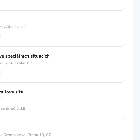
!
emyšleves, CZ
!
e speciálních situacích
valu 84, Praha, CZ
!
ailové sítě
 CZ
méně než 5 lidí
ie Schmolkové, Praha 10, CZ