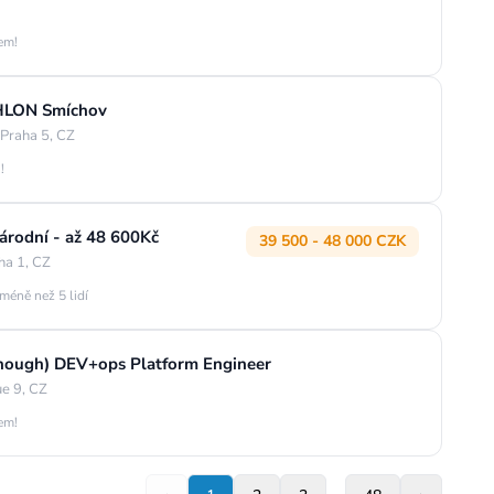
jem!
THLON Smíchov
 Praha 5, CZ
!
rodní - až 48 600Kč
39 500 - 48 000 CZK
ha 1, CZ
méně než 5 lidí
t enough) DEV+ops Platform Engineer
e 9, CZ
jem!