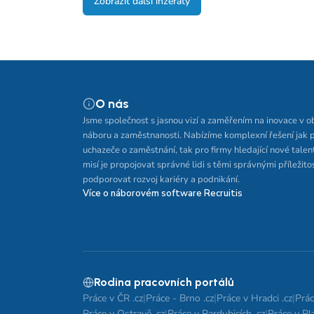
Zobrazit další inzeráty
O nás
Jsme společnost s jasnou vizí a zaměřením na inovace v o
náboru a zaměstnanosti. Nabízíme komplexní řešení jak 
uchazeče o zaměstnání, tak pro firmy hledající nové talen
misí je propojovat správné lidi s těmi správnými příležito
podporovat rozvoj kariéry a podnikání.
Více o náborovém software Recruitis
Rodina pracovních portálů
Práce v ČR .cz
|
Práce - Brno .cz
|
Práce v Hradci .cz
|
Prác
Práce v Ostravě .cz
|
Práce v Pardubicích .cz
|
Práce v Plz