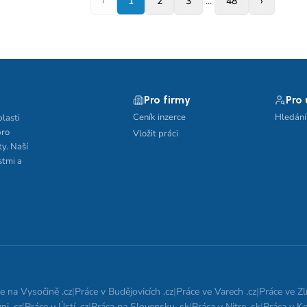
‹
1
2
3
...
48
›
Pro firmy
Pro
Ceník inzerce
Hledání
blasti
pro
Vložit práci
ty. Naší
stmi a
e na Vysočině .cz
|
Práce v Budějovicích .cz
|
Práce ve Varech .cz
|
Práce ve Zlí
ni .cz
|
Práce v Ústí .cz
|
Práca na Slovensku .sk
|
Práca v Nitre .sk
|
Práca v Ko