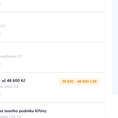
!
, CZ
!
emyšleves, CZ
!
 až 48 600 Kč
39 500 - 48 600 CZK
no-střed, CZ
!
ho lesního podniku Křtiny
Křtiny 175, CZ