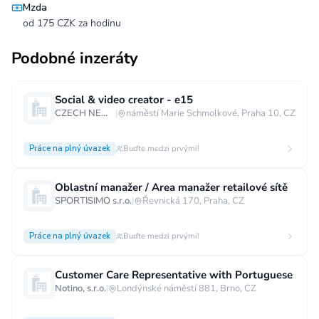
Mzda
od 175 CZK za hodinu
Podobné inzeráty
Social & video creator - e15
CZECH NEWS CENTER a.s.
|
náměstí Marie Schmolkové, Praha 10, CZ
Práce na plný úvazek
Buďte medzi prvými!
Oblastní manažer / Area manažer retailové sítě
SPORTISIMO s.r.o.
|
Řevnická 170, Praha, CZ
Práce na plný úvazek
Buďte medzi prvými!
Customer Care Representative with Portuguese
Notino, s.r.o.
|
Londýnské náměstí 881, Brno, CZ