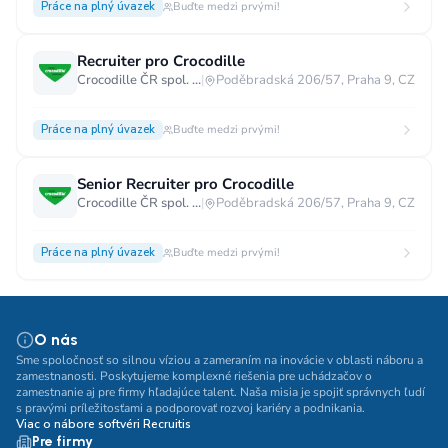
Práce na plný úvazek
Buďte medzi prvými!
Recruiter pro Crocodille
Crocodille ČR spol. s.r.o.
|
Poděbradská 206/57, Praha 9, CZ
Práce na plný úvazek
Buďte medzi prvými!
Senior Recruiter pro Crocodille
Crocodille ČR spol. s.r.o.
|
Poděbradská 206/57, Praha 9, CZ
Práce na plný úvazek
Buďte medzi prvými!
O nás
Sme spoločnosť so silnou víziou a zameraním na inovácie v oblasti náboru a
zamestnanosti. Poskytujeme komplexné riešenia pre uchádzačov o
zamestnanie aj pre firmy hľadajúce talent. Naša misia je spojiť správnych ľudí
s pravými príležitosťami a podporovať rozvoj kariéry a podnikania.
Viac o nábore softvéri Recruitis
Pre firmy