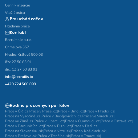
Cenník inzercie
Vložiť prácu
Pre uchádzačov
Hľadanie práce
Kontakt
Recruitis.io s.r.o.
Chmelová 357
Hradec Králové 500 03
ičo: 27 50 83 91
dič: CZ 27 50 83 91
info@recruitis.io
+420 724 500 898
Rodina pracovných portálov
Práce v ČR .cz
|
Práce v Praze .cz
|
Práce - Brno .cz
|
Práce v Hradci .cz
|
Práce na Vysočině .cz
|
Práce v Budějovicích .cz
|
Práce ve Varech .cz
|
Práce ve Zlíně .cz
|
Práce v Liberci .cz
|
Práce v Olomouci .cz
|
Práce v Ostravě .cz
|
Práce v Pardubicích .cz
|
Práce v Plzni .cz
|
Práce v Ústí .cz
|
Práca na Slovensku .sk
|
Práca v Nitre .sk
|
Práca v Košiciach .sk
|
Práca v Prešove .sk
|
Práca v Trenčíne .sk
|
Práca v Trnave .sk
|