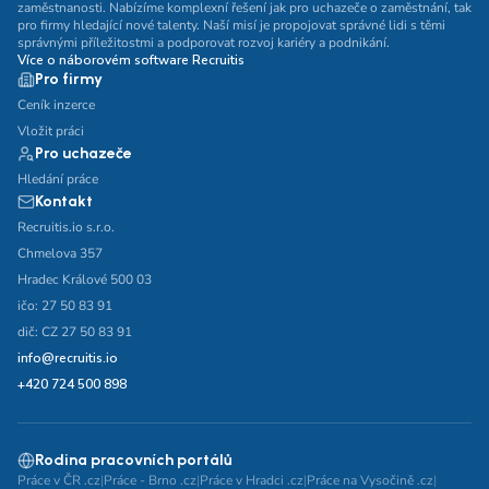
zaměstnanosti. Nabízíme komplexní řešení jak pro uchazeče o zaměstnání, tak
pro firmy hledající nové talenty. Naší misí je propojovat správné lidi s těmi
správnými příležitostmi a podporovat rozvoj kariéry a podnikání.
Více o náborovém software Recruitis
Pro firmy
Ceník inzerce
Vložit práci
Pro uchazeče
Hledání práce
Kontakt
Recruitis.io s.r.o.
Chmelova 357
Hradec Králové 500 03
ičo: 27 50 83 91
dič: CZ 27 50 83 91
info@recruitis.io
+420 724 500 898
Rodina pracovních portálů
Práce v ČR .cz
|
Práce - Brno .cz
|
Práce v Hradci .cz
|
Práce na Vysočině .cz
|