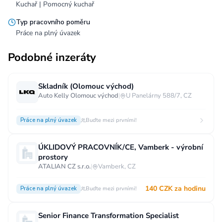
Kuchař | Pomocný kuchař
Typ pracovního poměru
Práce na plný úvazek
Podobné inzeráty
Skladník (Olomouc východ)
Auto Kelly Olomouc východ
|
U Panelárny 588/7, CZ
Práce na plný úvazek
Buďte mezi prvními!
ÚKLIDOVÝ PRACOVNÍK/CE, Vamberk - výrobní
prostory
ATALIAN CZ s.r.o.
|
Vamberk, CZ
140 CZK za hodinu
Práce na plný úvazek
Buďte mezi prvními!
Senior Finance Transformation Specialist