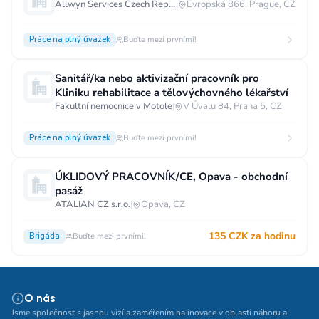
Allwyn Services Czech Republic a.s.
|
Evropská 866, Prague, CZ
Práce na plný úvazek
Buďte mezi prvními!
Sanitář/ka nebo aktivizační pracovník pro
Kliniku rehabilitace a tělovýchovného lékařství
Fakultní nemocnice v Motole
|
V Úvalu 84, Praha 5, CZ
Práce na plný úvazek
Buďte mezi prvními!
ÚKLIDOVÝ PRACOVNÍK/CE, Opava - obchodní
pasáž
ATALIAN CZ s.r.o.
|
Opava, CZ
135 CZK za hodinu
Brigáda
Buďte mezi prvními!
O nás
Jsme společnost s jasnou vizí a zaměřením na inovace v oblasti náboru a