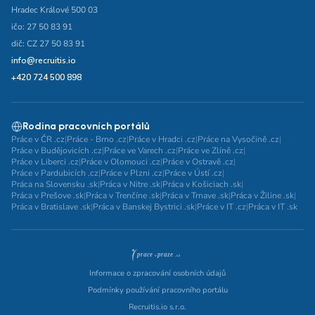
Hradec Králové 500 03
ičo: 27 50 83 91
dič: CZ 27 50 83 91
info@recruitis.io
+420 724 500 898
Rodina pracovních portálů
Práce v ČR .cz
|
Práce - Brno .cz
|
Práce v Hradci .cz
|
Práce na Vysočině .cz
|
Práce v Budějovicích .cz
|
Práce ve Varech .cz
|
Práce ve Zlíně .cz
|
Práce v Liberci .cz
|
Práce v Olomouci .cz
|
Práce v Ostravě .cz
|
Práce v Pardubicích .cz
|
Práce v Plzni .cz
|
Práce v Ústí .cz
|
Práca na Slovensku .sk
|
Práca v Nitre .sk
|
Práca v Košiciach .sk
|
Práca v Prešove .sk
|
Práca v Trenčíne .sk
|
Práca v Trnave .sk
|
Práca v Žiline .sk
|
Práca v Bratislave .sk
|
Práca v Banskej Bystrici .sk
|
Práce v IT .cz
|
Práca v IT .sk
Informace o zpracování osobních údajů
Podmínky používání pracovního portálu
Recruitis.io s.r.o.