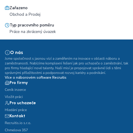
Zařazeno
Obchod a Prodej
Typ pracovního poměru
Práce na zkrácený úvazek
O nás
Jsme společnost s jasnou vizí a zaměřením na inovace v oblasti náboru a
zaměstnanosti. Nabízíme komplexní řešení jak pro uchazeče o zaměstnání, tak
pro firmy hledající nové talenty. Naší misí je propojovat správné lidi s těmi
správnými příležitostmi a podporovat rozvoj kariéry a podnikání.
Více o náborovém software Recruitis
Pro firmy
Ceník inzerce
Vložit práci
Pro uchazeče
Hledání práce
Kontakt
Recruitis.io s.r.o.
Chmelova 357