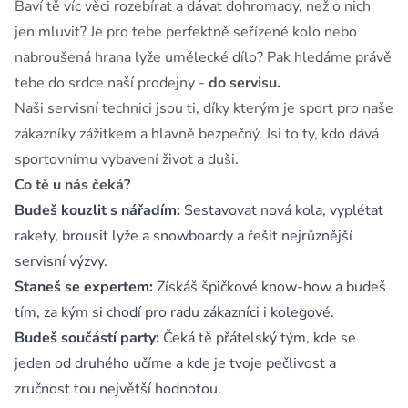
Baví tě víc věci rozebírat a dávat dohromady, než o nich
jen mluvit? Je pro tebe perfektně seřízené kolo nebo
nabroušená hrana lyže umělecké dílo? Pak hledáme právě
tebe do srdce naší prodejny -
do servisu.
Naši servisní technici jsou ti, díky kterým je sport pro naše
zákazníky zážitkem a hlavně bezpečný. Jsi to ty, kdo dává
sportovnímu vybavení život a duši.
Co tě u nás čeká?
Budeš kouzlit s nářadím:
Sestavovat nová kola, vyplétat
rakety, brousit lyže a snowboardy a řešit nejrůznější
servisní výzvy.
Staneš se expertem:
Získáš špičkové know-how a budeš
tím, za kým si chodí pro radu zákazníci i kolegové.
Budeš součástí party:
Čeká tě přátelský tým, kde se
jeden od druhého učíme a kde je tvoje pečlivost a
zručnost tou největší hodnotou.