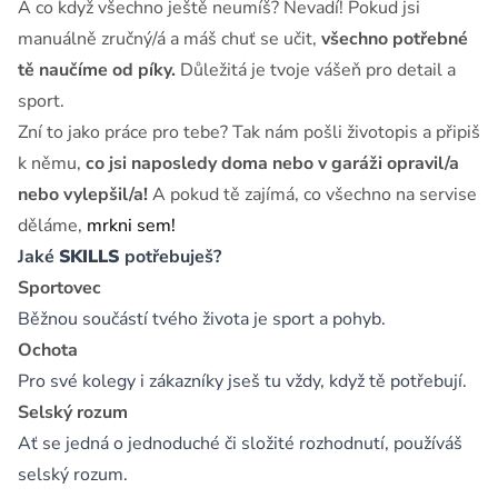
A co když všechno ještě neumíš? Nevadí! Pokud jsi
manuálně zručný/á a máš chuť se učit,
všechno potřebné
tě naučíme od píky.
Důležitá je tvoje vášeň pro detail a
sport.
Zní to jako práce pro tebe? Tak nám pošli životopis a připiš
k němu,
co jsi naposledy doma nebo v garáži opravil/a
nebo vylepšil/a!
A pokud tě zajímá, co všechno na servise
děláme,
mrkni sem!
Jaké
SKILLS
potřebuješ?
Sportovec
Běžnou součástí tvého života je sport a pohyb.
Ochota
Pro své kolegy i zákazníky jseš tu vždy, když tě potřebují.
Selský rozum
Ať se jedná o jednoduché či složité rozhodnutí, používáš
selský rozum.