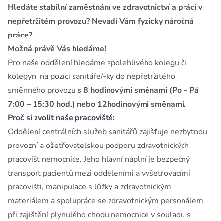
Hledáte stabilní zaměstnání ve zdravotnictví a práci v
nepřetržitém provozu? Nevadí Vám fyzicky náročná
práce?
Možná právě Vás hledáme!
Pro naše oddělení hledáme spolehlivého kolegu či
kolegyni na pozici sanitáře/-ky
do
nepřetržitého
směnného provozu
s 8 hodinovými směnami (Po – Pá
7:00 – 15:30 hod.) nebo 12hodinovými směnami.
Proč si zvolit naše pracoviště:
Oddělení centrálních služeb sanitářů zajišťuje nezbytnou
provozní a ošetřovatelskou podporu zdravotnických
pracovišť nemocnice. Jeho hlavní náplní je bezpečný
transport pacientů mezi odděleními a vyšetřovacími
pracovišti, manipulace s lůžky a zdravotnickým
materiálem a spolupráce se zdravotnickým personálem
při zajištění plynulého chodu nemocnice v souladu s