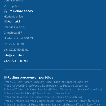
Cenník inzercie
Vložiť prácu
Pre uchádzačov
Hľadanie práce
Kontakt
Recruitis.io s.r.o.
Chmelová 357
Hradec Králové 500 03
ičo: 27 50 83 91
dič: CZ 27 50 83 91
info@recruitis.io
+420 724 500 898
Rodina pracovných portálov
Práce v ČR .cz
|
Práce v Praze .cz
|
Práce - Brno .cz
|
Práce v Hradci .cz
|
Práce na Vysočině .cz
|
Práce v Budějovicích .cz
|
Práce ve Varech .cz
|
Práce ve Zlíně .cz
|
Práce v Liberci .cz
|
Práce v Olomouci .cz
|
Práce v Ostravě .cz
|
Práce v Pardubicích .cz
|
Práce v Plzni .cz
|
Práce v Ústí .cz
|
Práca na Slovensku .sk
|
Práca v Nitre .sk
|
Práca v Košiciach .sk
|
Práca v Prešove .sk
|
Práca v Trenčíne .sk
|
Práca v Trnave .sk
|
Práca v Žiline .sk
|
Práca v Bratislave .sk
|
Práca v Banskej Bystrici .sk
|
Práce v IT .cz
|
Práca v IT .sk