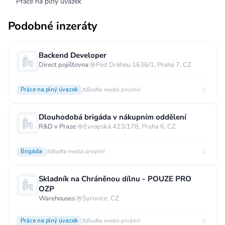
Práce na plný úvazek
Podobné inzeráty
Backend Developer
Direct pojišťovna
|
Pod Dráhou 1636/1, Praha 7, CZ
Práce na plný úvazek
Buďte medzi prvými!
Dlouhodobá brigáda v nákupním oddělení
R&D v Praze
|
Evropská 423/178, Praha 6, CZ
Brigáda
Buďte medzi prvými!
Skladník na Chráněnou dílnu - POUZE PRO
OZP
Warehouses
|
Syrovice, CZ
Práce na plný úvazek
Buďte medzi prvými!