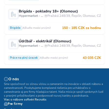
Brigáda - pokladny 18+ (Olomouc)
Hypermarket - Olomouc
|
Pražská 248/39, Řepčín, Olomouc, CZ
150 - 185 CZK za hodinu
Brigáda
Buďte medzi prvými!
Údržbář - elektrikář (Olomouc)
Hypermarket - Olomouc
|
Pražská 248/39, Řepčín, Olomouc, CZ
43 035 CZK
Práce na plný úvazek
Buďte medzi prvými!
O nás
Sme spoločnosť so silnou víziou a zameraním na inovácie v oblasti náboru a
zamestnanosti. Poskytujeme komplexné riešenia pre uchádzačov o
zamestnanie aj pre firmy hľadajúce talent. Naša misia je spojiť správnych ľudí
s pravými príležitosťami a podporovať rozvoj kariéry a podnikania.
Viac o nábore softvéri Recruitis
Pre firmy