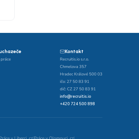
 uchazeče
Kontakt
 práce
Recruitis.io s.r.o.
Chmelova 357
Hradec Králové 500 03
ičo: 27 50 83 91
dič: CZ 27 50 83 91
info@recruitis.io
+420 724 500 898
Práce v Liberci .cz
|
Práce v Olomouci .cz
|