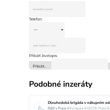
Podobné inzeráty
Dlouhodobá brigáda v nákupním od
R&D v Praze
|
Evropská 423/178, Praha 6