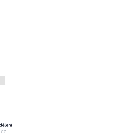
dělení
, CZ