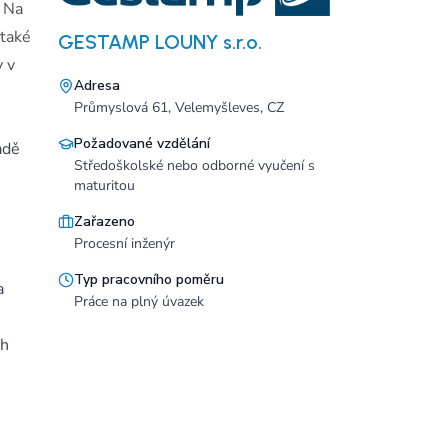
. Na
 také
GESTAMP LOUNY s.r.o.
y v
Adresa
Průmyslová 61, Velemyšleves, CZ
Požadované vzdělání
adě
Středoškolské nebo odborné vyučení s
maturitou
Zařazeno
Procesní inženýr
Typ pracovního poměru
a
Práce na plný úvazek
ch