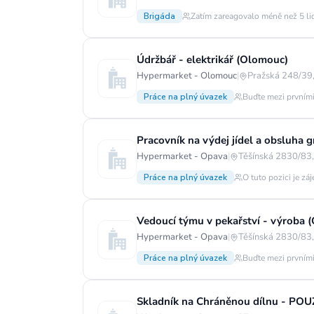
Brigáda
Zatím zareagovalo méně než 5 li
Údržbář - elektrikář (Olomouc)
Hypermarket - Olomouc
|
Pražská 248/39,
Práce na plný úvazek
Buďte mezi prvními
Pracovník na výdej jídel a obsluha g
Hypermarket - Opava
|
Těšínská 2830/83,
Práce na plný úvazek
O tuto pozici je zá
Vedoucí týmu v pekařství - výroba 
Hypermarket - Opava
|
Těšínská 2830/83,
Práce na plný úvazek
Buďte mezi prvními
Skladník na Chráněnou dílnu - PO