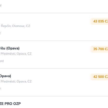
dí
43 035 C
 Řepčín, Olomouc, CZ
!
rilu (Opava)
35 700 C
 Předměstí, Opava, CZ
jem!
(Opava)
42 500 C
 Předměstí, Opava, CZ
!
UZE PRO OZP