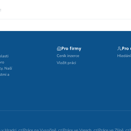
!
Pro firmy
Pro
Ceník inzerce
Hledání
blasti
pro
Vložit práci
ty. Naší
stmi a
 v Hradci .cz
|
Práce na Vysočině .cz
|
Práce ve Varech .cz
|
Práce ve Zlíně .cz
|