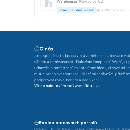
Warehouses
|
Syrovice, CZ
Práce na plný úvazek
Buďte mezi prvními
O nás
Jsme společnost s jasnou vizí a zaměřením na inovace v o
náboru a zaměstnanosti. Nabízíme komplexní řešení jak 
uchazeče o zaměstnání, tak pro firmy hledající nové talen
misí je propojovat správné lidi s těmi správnými příležito
podporovat rozvoj kariéry a podnikání.
Více o náborovém software Recruitis
Rodina pracovních portálů
Práce v ČR .cz
|
Práce v Praze .cz
|
Práce - Brno .cz
|
Práce