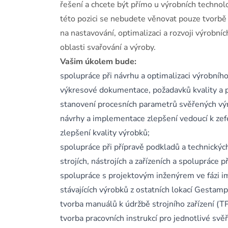
řešení a chcete být přímo u výrobních technol
této pozici se nebudete věnovat pouze tvorbě
na nastavování, optimalizaci a rozvoji výrobníc
oblasti svařování a výroby.
Vašim úkolem bude:
spolupráce při návrhu a optimalizaci výrobního
výkresové dokumentace, požadavků kvality a 
stanovení procesních parametrů svěřených výro
návrhy a implementace zlepšení vedoucí k zefe
zlepšení kvality výrobků;
spolupráce při přípravě podkladů a technickýc
strojích, nástrojích a zařízeních a spolupráce p
spolupráce s projektovým inženýrem ve fázi i
stávajících výrobků z ostatních lokací Gestamp
tvorba manuálů k údržbě strojního zařízení (T
tvorba pracovních instrukcí pro jednotlivé svě