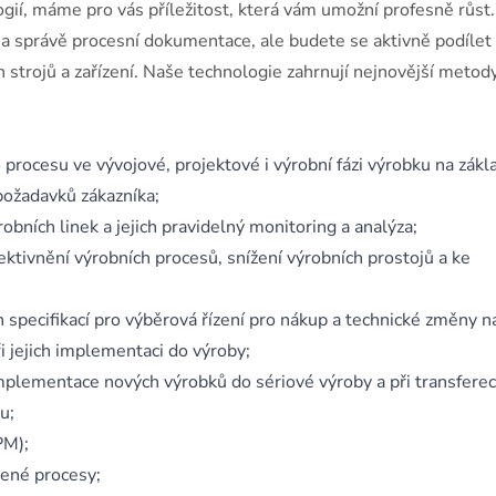
ogií, máme pro vás příležitost, která vám umožní profesně růst
 a správě procesní dokumentace, ale budete se aktivně podílet
h strojů a zařízení. Naše technologie zahrnují nejnovější metod
 procesu ve vývojové, projektové i výrobní fázi výrobku na zákl
požadavků zákazníka;
bních linek a jejich pravidelný monitoring a analýza;
ktivnění výrobních procesů, snížení výrobních prostojů a ke
h specifikací pro výběrová řízení pro nákup a technické změny n
ři jejich implementaci do výroby;
mplementace nových výrobků do sériové výroby a při transfere
u;
PM);
řené procesy;