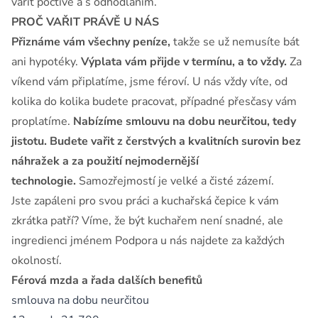
vařit poctivě a s odhodláním.
PROČ VAŘIT PRÁVĚ U NÁS
Přiznáme vám všechny peníze,
takže se už nemusíte bát
ani hypotéky.
Výplata vám přijde v termínu, a to vždy.
Za
víkend vám připlatíme, jsme féroví. U nás vždy víte, od
kolika do kolika budete pracovat, případné přesčasy vám
proplatíme.
Nabízíme smlouvu na dobu neurčitou, tedy
jistotu. Budete vařit z čerstvých a kvalitních surovin bez
náhražek a za použití nejmodernější
technologie.
Samozřejmostí je velké a čisté zázemí.
Jste zapáleni pro svou práci a kuchařská čepice k vám
zkrátka patří? Víme, že být kuchařem není snadné, ale
ingredienci jménem Podpora u nás najdete za každých
okolností.
Férová mzda a řada dalších benefitů
smlouva na dobu neurčitou