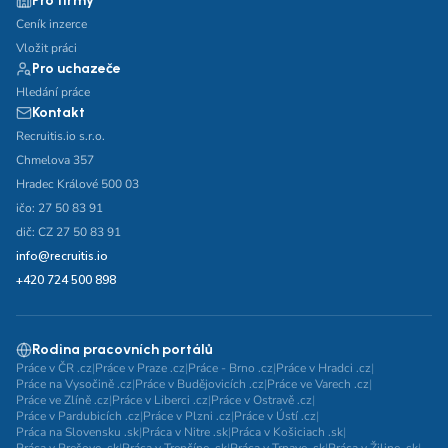
Pro firmy
Ceník inzerce
Vložit práci
Pro uchazeče
Hledání práce
Kontakt
Recruitis.io s.r.o.
Chmelova 357
Hradec Králové 500 03
ičo: 27 50 83 91
dič: CZ 27 50 83 91
info@recruitis.io
+420 724 500 898
Rodina pracovních portálů
Práce v ČR .cz
|
Práce v Praze .cz
|
Práce - Brno .cz
|
Práce v Hradci .cz
|
Práce na Vysočině .cz
|
Práce v Budějovicích .cz
|
Práce ve Varech .cz
|
Práce ve Zlíně .cz
|
Práce v Liberci .cz
|
Práce v Ostravě .cz
|
Práce v Pardubicích .cz
|
Práce v Plzni .cz
|
Práce v Ústí .cz
|
Práca na Slovensku .sk
|
Práca v Nitre .sk
|
Práca v Košiciach .sk
|