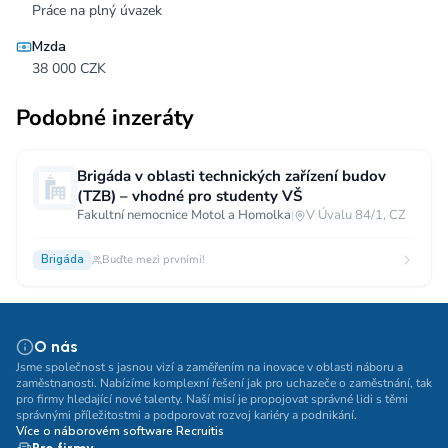
Práce na plný úvazek
Mzda
38 000 CZK
Podobné inzeráty
Brigáda v oblasti technických zařízení budov
(TZB) – vhodné pro studenty VŠ
Fakultní nemocnice Motol a Homolka
|
V Úvalu 84/1, CZ
Brigáda
Buďte mezi prvními!
O nás
Jsme společnost s jasnou vizí a zaměřením na inovace v oblasti náboru a
zaměstnanosti. Nabízíme komplexní řešení jak pro uchazeče o zaměstnání, tak
pro firmy hledající nové talenty. Naší misí je propojovat správné lidi s těmi
správnými příležitostmi a podporovat rozvoj kariéry a podnikání.
Více o náborovém software Recruitis