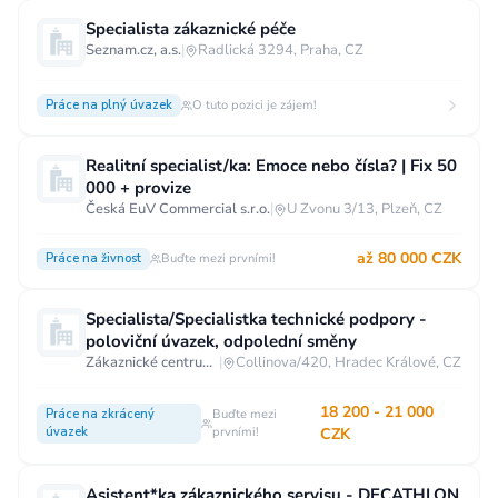
Specialista zákaznické péče
Seznam.cz, a.s.
|
Radlická 3294, Praha, CZ
Práce na plný úvazek
O tuto pozici je zájem!
Realitní specialist/ka: Emoce nebo čísla? | Fix 50
000 + provize
Česká EuV Commercial s.r.o.
|
U Zvonu 3/13, Plzeň, CZ
až 80 000 CZK
Práce na živnost
Buďte mezi prvními!
Specialista/Specialistka technické podpory -
poloviční úvazek, odpolední směny
Zákaznické centrum T-Mobile
|
Collinova/420, Hradec Králové, CZ
18 200 - 21 000
Práce na zkrácený
Buďte mezi
úvazek
prvními!
CZK
Asistent*ka zákaznického servisu - DECATHLON