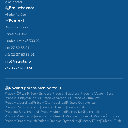
Vložit práci
Pro uchazeče
Hledání práce
Kontakt
Recruitis.io s.r.o.
Chmelova 357
Hradec Králové 500 03
ičo: 27 50 83 91
dič: CZ 27 50 83 91
info@recruitis.io
+420 724 500 898
Rodina pracovních portálů
Práce v ČR .cz
|
Práce - Brno .cz
|
Práce v Hradci .cz
|
Práce na Vysočině .cz
|
Práce v Budějovicích .cz
|
Práce ve Varech .cz
|
Práce ve Zlíně .cz
|
Práce v Liberci .cz
|
Práce v Olomouci .cz
|
Práce v Ostravě .cz
|
Práce v Pardubicích .cz
|
Práce v Plzni .cz
|
Práce v Ústí .cz
|
Práca na Slovensku .sk
|
Práca v Nitre .sk
|
Práca v Košiciach .sk
|
Práca v Prešove .sk
|
Práca v Trenčíne .sk
|
Práca v Trnave .sk
|
Práca v Žiline .sk
|
Práca v Bratislave .sk
|
Práca v Banskej Bystrici .sk
|
Práce v IT .cz
|
Práca v IT .sk