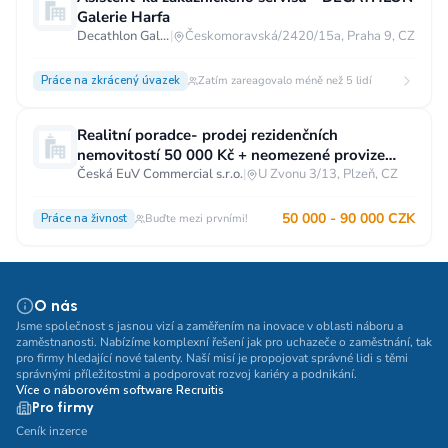
Galerie Harfa
Decathlon Galerie Harfa
|
Českomoravská/2420/15a, Praha 9, CZ
Práce na zkrácený úvazek
Zatím zareagovalo méně než 5 lidí
Realitní poradce- prodej rezidenčních
nemovitostí 50 000 Kč + neomezené provize
Plzeň
Česká EuV Commercial s.r.o.
|
U Zvonu 3/13, Plzeň, CZ
50 000 - 90 000 CZK
Práce na živnost
Buďte mezi prvními!
O nás
Jsme společnost s jasnou vizí a zaměřením na inovace v oblasti náboru a
zaměstnanosti. Nabízíme komplexní řešení jak pro uchazeče o zaměstnání, tak
pro firmy hledající nové talenty. Naší misí je propojovat správné lidi s těmi
správnými příležitostmi a podporovat rozvoj kariéry a podnikání.
Více o náborovém software Recruitis
Pro firmy
Ceník inzerce