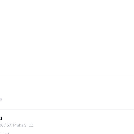
i!
d
6 / 57, Praha 9, CZ