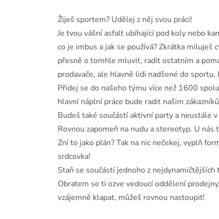
Žiješ sportem? Udělej z něj svou práci!
Je tvou vášní asfalt ubíhající pod koly nebo k
co je imbus a jak se používá? Zkrátka miluješ 
přesně o tomhle mluvit, radit ostatním a pom
prodavače, ale hlavně lidi nadšené do sportu, k
Přidej se do našeho týmu více než 1600 spoluh
hlavní náplní práce bude radit našim zákazníků
Budeš také součástí aktivní party a neustále v
Rovnou zapomeň na nudu a stereotyp. U nás tě
Zní to jako plán? Tak na nic nečekej, vyplň for
srdcovka!
Staň se součástí jednoho z nejdynamičtějších
Obratem se ti ozve vedoucí oddělení prodejny
vzájemně klapat, můžeš rovnou nastoupit!