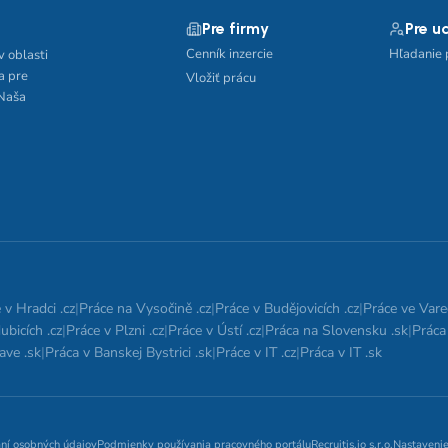
Pre firmy
Pre u
Cenník inzercie
Hľadanie 
v oblasti
a pre
Vložiť prácu
 Naša
 v Hradci .cz
|
Práce na Vysočině .cz
|
Práce v Budějovicích .cz
|
Práce ve Vare
ubicích .cz
|
Práce v Plzni .cz
|
Práce v Ústí .cz
|
Práca na Slovensku .sk
|
Práca 
ave .sk
|
Práca v Banskej Bystrici .sk
|
Práce v IT .cz
|
Práca v IT .sk
aní osobných údajov
Podmienky používania pracovného portálu
Recruitis.io s.r.o.
Nastavenie