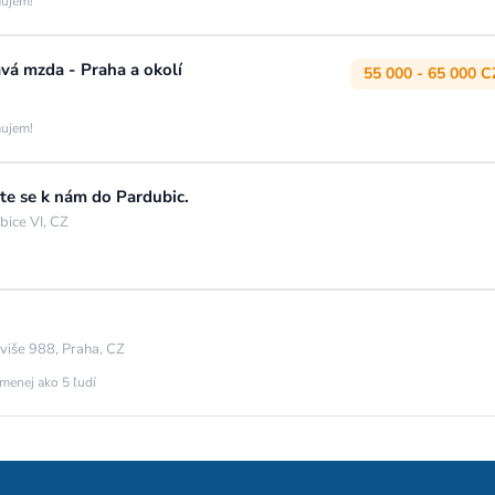
áujem!
kavá mzda - Praha a okolí
55 000 - 65 000 C
áujem!
jte se k nám do Pardubic.
bice VI, CZ
iviše 988, Praha, CZ
 menej ako 5 ľudí