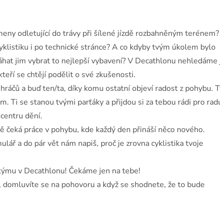
ameny odletující do trávy při šílené jízdě rozbahněným terénem?
cyklistiku i po technické stránce? A co kdyby tvým úkolem bylo
áhat jim vybrat to nejlepší vybavení? V Decathlonu nehledáme 
teří se chtějí podělit o své zkušenosti.
ráčů a buď ten/ta, díky komu ostatní objeví radost z pohybu. 
m. Ti se stanou tvými parťáky a přijdou si za tebou rádi pro rad
 centru dění.
 čeká práce v pohybu, kde každý den přináší něco nového.
mulář a do pár vět nám napiš, proč je zrovna cyklistika tvoje
 týmu v Decathlonu! Čekáme jen na tebe!
, domluvíte se na pohovoru a když se shodnete, že to bude