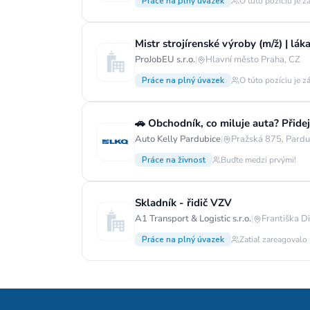
Práce na plný úvazek
O túto pozíciu je z
Mistr strojírenské výroby (m/ž) | lá
ProJobEU s.r.o.
|
Hlavní město Praha, CZ
Práce na plný úvazek
O túto pozíciu je z
🚗 Obchodník, co miluje auta? Přide
Auto Kelly Pardubice
|
Pražská 875, Pardu
Práce na živnost
Buďte medzi prvými!
Skladník - řidič VZV
A1 Transport & Logistic s.r.o.
|
Františka D
Práce na plný úvazek
Zatiaľ zareagovalo