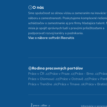
O nás
Sme spoločnosť so silnou víziou a zameraním na inovácie 
náboru a zamestnanosti. Poskytujeme komplexné riešeni
uchádzačov o zamestnanie aj pre firmy hľadajúce talent.
misia je spojiť správnych ľudí s pravými príležitosťami a
podporovať rozvoj kariéry a podnikania.
Viac o nábore softvéri Recruitis
Rodina pracovných portálov
Práce v ČR .cz
|
Práce v Praze .cz
|
Práce - Brno .cz
|
Práce
Práce v Olomouci .cz
|
Práce v Ostravě .cz
|
Práce v Pard
Práca v Trenčíne .sk
|
Práca v Trnave .sk
|
Práca v Bratisl
Informácie o spracov