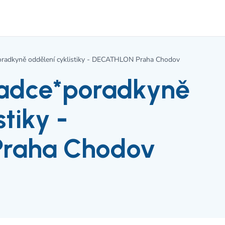
oradkyně oddělení cyklistiky - DECATHLON Praha Chodov
radce*poradkyně
stiky -
raha Chodov