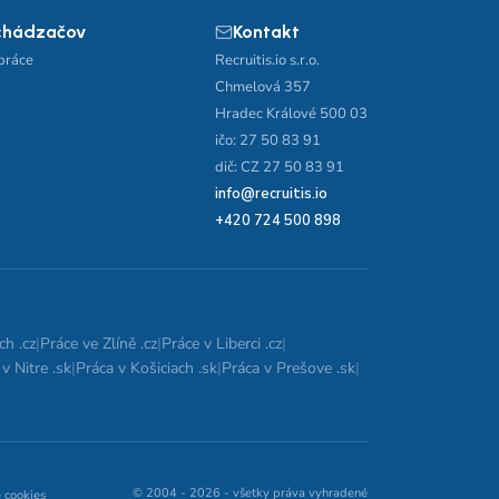
chádzačov
Kontakt
práce
Recruitis.io s.r.o.
Chmelová 357
Hradec Králové 500 03
ičo: 27 50 83 91
dič: CZ 27 50 83 91
info@recruitis.io
+420 724 500 898
ch .cz
|
Práce ve Zlíně .cz
|
Práce v Liberci .cz
|
v Nitre .sk
|
Práca v Košiciach .sk
|
Práca v Prešove .sk
|
© 2004 - 2026 - všetky práva vyhradené
 cookies