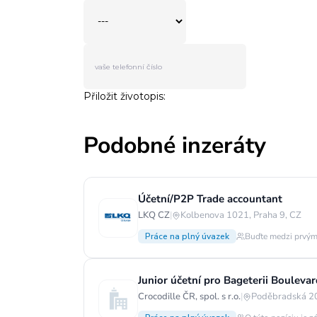
Podobné inzeráty
Účetní/P2P Trade accountant
LKQ CZ
|
Kolbenova 1021, Praha 9, CZ
Práce na plný úvazek
Buďte medzi prvým
Junior účetní pro Bageterii Boulevar
Crocodille ČR, spol. s r.o.
|
Poděbradská 20