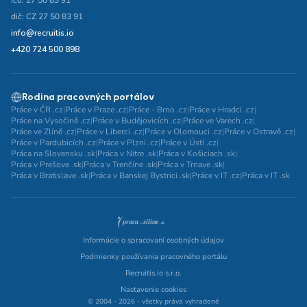
ičo: 27 50 83 91
dič: CZ 27 50 83 91
info@recruitis.io
+420 724 500 898
Rodina pracovných portálov
Práce v ČR .cz
|
Práce v Praze .cz
|
Práce - Brno .cz
|
Práce v Hradci .cz
|
Práce na Vysočině .cz
|
Práce v Budějovicích .cz
|
Práce ve Varech .cz
|
Práce ve Zlíně .cz
|
Práce v Liberci .cz
|
Práce v Olomouci .cz
|
Práce v Ostravě .cz
|
Práce v Pardubicích .cz
|
Práce v Plzni .cz
|
Práce v Ústí .cz
|
Práca na Slovensku .sk
|
Práca v Nitre .sk
|
Práca v Košiciach .sk
|
Práca v Prešove .sk
|
Práca v Trenčíne .sk
|
Práca v Trnave .sk
|
Práca v Bratislave .sk
|
Práca v Banskej Bystrici .sk
|
Práce v IT .cz
|
Práca v IT .sk
Informácie o spracovaní osobných údajov
Podmienky používania pracovného portálu
Recruitis.io s.r.o.
Nastavenie cookies
© 2004 - 2026 - všetky práva vyhradené