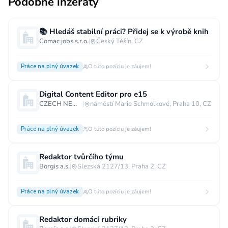
Podobné inzeráty
📚 Hledáš stabilní práci? Přidej se k výrobě knih
Comac jobs s.r.o.
|
Český Těšín, CZ
Práce na plný úvazek
O túto pozíciu je záujem!
Digital Content Editor pro e15
CZECH NEWS CENTER a.s.
|
náměstí Marie Schmolkové, Praha 10, CZ
Práce na plný úvazek
O túto pozíciu je záujem!
Redaktor tvůrčího týmu
Borgis a.s.
|
Slezská 2127/13, Praha 2, CZ
Práce na plný úvazek
O túto pozíciu je záujem!
Redaktor domácí rubriky