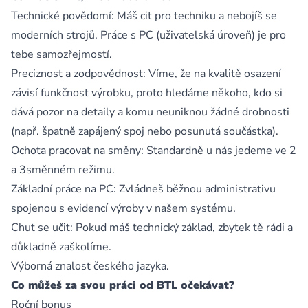
Technické povědomí: Máš cit pro techniku a nebojíš se
moderních strojů. Práce s PC (uživatelská úroveň) je pro
tebe samozřejmostí.
Preciznost a zodpovědnost: Víme, že na kvalitě osazení
závisí funkčnost výrobku, proto hledáme někoho, kdo si
dává pozor na detaily a komu neuniknou žádné drobnosti
(např. špatně zapájený spoj nebo posunutá součástka).
Ochota pracovat na směny: Standardně u nás jedeme ve 2
a 3směnném režimu.
Základní práce na PC: Zvládneš běžnou administrativu
spojenou s evidencí výroby v našem systému.
Chuť se učit: Pokud máš technický základ, zbytek tě rádi a
důkladně zaškolíme.
Výborná znalost českého jazyka.
Co můžeš za svou práci od BTL očekávat?
Roční bonus