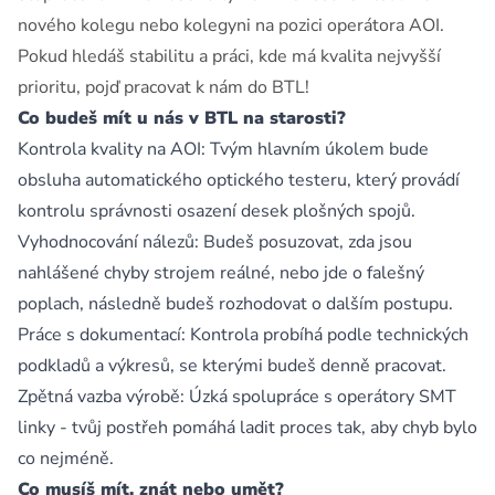
nového kolegu nebo kolegyni na pozici operátora AOI.
Pokud hledáš stabilitu a práci, kde má kvalita nejvyšší
prioritu, pojď pracovat k nám do BTL!
Co budeš mít u nás v BTL na starosti?
Kontrola kvality na AOI: Tvým hlavním úkolem bude
obsluha automatického optického testeru, který provádí
kontrolu správnosti osazení desek plošných spojů.
Vyhodnocování nálezů: Budeš posuzovat, zda jsou
nahlášené chyby strojem reálné, nebo jde o falešný
poplach, následně budeš rozhodovat o dalším postupu.
Práce s dokumentací: Kontrola probíhá podle technických
podkladů a výkresů, se kterými budeš denně pracovat.
Zpětná vazba výrobě: Úzká spolupráce s operátory SMT
linky - tvůj postřeh pomáhá ladit proces tak, aby chyb bylo
co nejméně.
Co musíš mít, znát nebo umět?