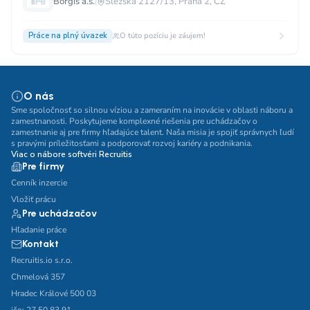
Borgis a.s.
|
Slezská 2127/13, Praha 2, CZ
Práce na plný úvazek
O túto pozíciu je záujem!
O nás
Sme spoločnosť so silnou víziou a zameraním na inovácie v oblasti náboru a
zamestnanosti. Poskytujeme komplexné riešenia pre uchádzačov o
zamestnanie aj pre firmy hľadajúce talent. Naša misia je spojiť správnych ľudí
s pravými príležitosťami a podporovať rozvoj kariéry a podnikania.
Viac o nábore softvéri Recruitis
Pre firmy
Cenník inzercie
Vložiť prácu
Pre uchádzačov
Hľadanie práce
Kontakt
Recruitis.io s.r.o.
Chmelová 357
Hradec Králové 500 03