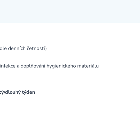
dle denních četností)
desinfekce a doplňování hygienického materiálu
ký/dlouhý týden