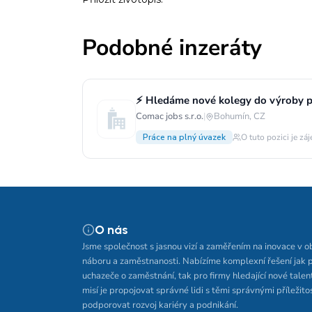
Podobné inzeráty
⚡ Hledáme nové kolegy do výroby p
Comac jobs s.r.o.
|
Bohumín, CZ
Práce na plný úvazek
O tuto pozici je zá
O nás
Jsme společnost s jasnou vizí a zaměřením na inovace v o
náboru a zaměstnanosti. Nabízíme komplexní řešení jak 
uchazeče o zaměstnání, tak pro firmy hledající nové talen
misí je propojovat správné lidi s těmi správnými příležito
podporovat rozvoj kariéry a podnikání.