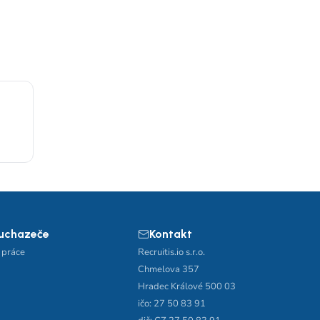
 uchazeče
Kontakt
 práce
Recruitis.io s.r.o.
Chmelova 357
Hradec Králové 500 03
ičo: 27 50 83 91