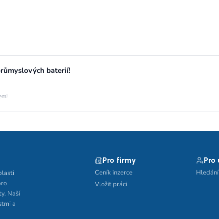
růmyslových baterií!
jem!
Pro firmy
Pro
Ceník inzerce
Hledání
blasti
pro
Vložit práci
ty. Naší
stmi a