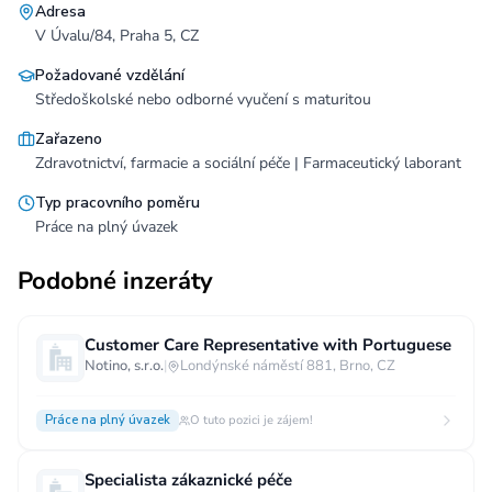
Adresa
V Úvalu/84, Praha 5, CZ
Požadované vzdělání
Středoškolské nebo odborné vyučení s maturitou
Zařazeno
Zdravotnictví, farmacie a sociální péče | Farmaceutický laborant
Typ pracovního poměru
Práce na plný úvazek
Podobné inzeráty
Customer Care Representative with Portuguese
Notino, s.r.o.
|
Londýnské náměstí 881, Brno, CZ
Práce na plný úvazek
O tuto pozici je zájem!
Specialista zákaznické péče