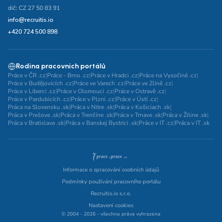
dič: CZ 27 50 83 91
info@recruitis.io
+420 724 500 898
Rodina pracovních portálů
Práce v ČR .cz
|
Práce - Brno .cz
|
Práce v Hradci .cz
|
Práce na Vysočině .cz
|
Práce v Budějovicích .cz
|
Práce ve Varech .cz
|
Práce ve Zlíně .cz
|
Práce v Liberci .cz
|
Práce v Olomouci .cz
|
Práce v Ostravě .cz
|
Práce v Pardubicích .cz
|
Práce v Plzni .cz
|
Práce v Ústí .cz
|
Práca na Slovensku .sk
|
Práca v Nitre .sk
|
Práca v Košiciach .sk
|
Práca v Prešove .sk
|
Práca v Trenčíne .sk
|
Práca v Trnave .sk
|
Práca v Žiline .sk
|
Práca v Bratislave .sk
|
Práca v Banskej Bystrici .sk
|
Práce v IT .cz
|
Práca v IT .sk
Informace o zpracování osobních údajů
Podmínky používání pracovního portálu
Recruitis.io s.r.o.
Nastavení cookies
© 2004 - 2026 - všechna práva vyhrazena