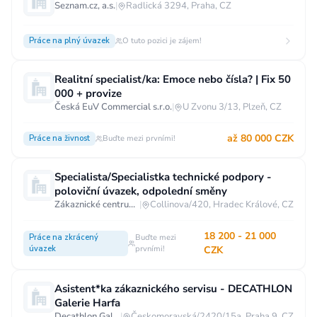
Seznam.cz, a.s.
|
Radlická 3294, Praha, CZ
Práce na plný úvazek
O tuto pozici je zájem!
Realitní specialist/ka: Emoce nebo čísla? | Fix 50
000 + provize
Česká EuV Commercial s.r.o.
|
U Zvonu 3/13, Plzeň, CZ
až 80 000 CZK
Práce na živnost
Buďte mezi prvními!
Specialista/Specialistka technické podpory -
poloviční úvazek, odpolední směny
Zákaznické centrum T-Mobile
|
Collinova/420, Hradec Králové, CZ
18 200 - 21 000
Práce na zkrácený
Buďte mezi
úvazek
prvními!
CZK
Asistent*ka zákaznického servisu - DECATHLON
Galerie Harfa
Decathlon Galerie Harfa
|
Českomoravská/2420/15a, Praha 9, CZ