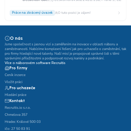
Práce na zkrácený úvazek
O tuto pozici je zájem!
O nás
Jsme společnost s jasnou vizí a zaměřením na inovace v oblasti náboru a
zaměstnanosti. Nabízíme komplexní řešení jak pro uchazeče o zaměstnání, tak
pro firmy hledající nové talenty. Naší misí je propojovat správné lidi s těmi
správnými příležitostmi a podporovat rozvoj kariéry a podnikání.
Více o náborovém software Recruitis
Pro firmy
Ceník inzerce
Vložit práci
Pro uchazeče
Hledání práce
Kontakt
Recruitis.io s.r.o.
Chmelova 357
Hradec Králové 500 03
ičo: 27 50 83 91