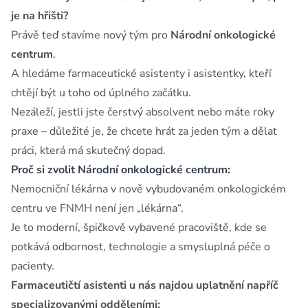
je na hřišti?
Právě teď stavíme nový tým pro
Národní onkologické
centrum
.
A hledáme farmaceutické asistenty i asistentky, kteří
chtějí být u toho od úplného začátku.
Nezáleží, jestli jste čerstvý absolvent nebo máte roky
praxe – důležité je, že chcete hrát za jeden tým a dělat
práci, která má skutečný dopad.
Proč si zvolit Národní onkologické centrum:
Nemocniční lékárna v nově vybudovaném onkologickém
centru ve FNMH není jen „lékárna“.
Je to moderní, špičkově vybavené pracoviště, kde se
potkává odbornost, technologie a smysluplná péče o
pacienty.
Farmaceutičtí asistenti u nás najdou uplatnění napříč
specializovanými odděleními: