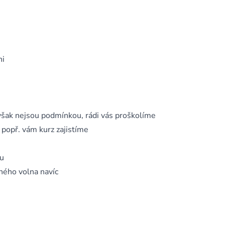
ni
 avšak nejsou podmínkou, rádi vás proškolíme
 popř. vám kurz zajistíme
zu
ného volna navíc