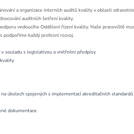
ování a organizace interních auditů kvality v oblasti zdravotnic
dnocování auditních šetření kvality.
dporu vedoucího Oddělení řízení kvality. Naše pracoviště mu
ás podpoříme každý profesní rozvoj.
 v souladu s legislativou a vnitřními předpisy
kvality
y na úkolech spojených s implementací akreditačních standardů
ízené dokumentace