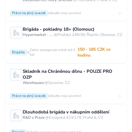
Decathlon OC Nový Smíchov
|
Plzeňská/8, Praha 5, CZ
Práce na plný úvazek
Buďte mezi prvními!
Brigáda - pokladny 18+ (Olomouc)
Hypermarket - Olomouc
|
Pražská 248/39, Řepčín, Olomouc, CZ
150 - 185 CZK za
Zatím zareagovalo méně než 5
Brigáda
lidí
hodinu
Skladník na Chráněnou dílnu - POUZE PRO
OZP
Warehouses
|
Syrovice, CZ
Práce na plný úvazek
Buďte mezi prvními!
Dlouhodobá brigáda v nákupním oddělení
R&D v Praze
|
Evropská 423/178, Praha 6, CZ