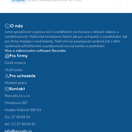
Brigáda
Zatím zareagovalo méně než 5 lidí
O nás
Jsme společnost s jasnou vizí a zaměřením na inovace v oblasti náboru a
zaměstnanosti. Nabízíme komplexní řešení jak pro uchazeče o zaměstnání, tak
pro firmy hledající nové talenty. Naší misí je propojovat správné lidi s těmi
správnými příležitostmi a podporovat rozvoj kariéry a podnikání.
Více o náborovém software Recruitis
Pro firmy
Ceník inzerce
Vložit práci
Pro uchazeče
Hledání práce
Kontakt
Recruitis.io s.r.o.
Chmelova 357
Hradec Králové 500 03
ičo: 27 50 83 91
dič: CZ 27 50 83 91
info@recruitis.io