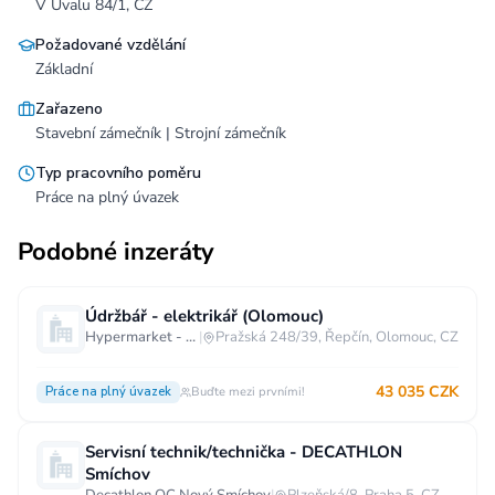
V Úvalu 84/1, CZ
Požadované vzdělání
Základní
Zařazeno
Stavební zámečník | Strojní zámečník
Typ pracovního poměru
Práce na plný úvazek
Podobné inzeráty
Údržbář - elektrikář (Olomouc)
Hypermarket - Olomouc
|
Pražská 248/39, Řepčín, Olomouc, CZ
43 035 CZK
Práce na plný úvazek
Buďte mezi prvními!
Servisní technik/technička - DECATHLON
Smíchov