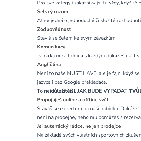
Pro své kolegy i zákazníky jsi tu vždy, když tě 
Selský rozum
Ať se jedná o jednoduché či složité rozhodnut
Zodpovědnost
Stavíš se čelem ke svým závazkům.
Komunikace
Jsi rád/a mezi lidmi a s každým dokážeš najít s
Angličtina
Není to naše MUST HAVE, ale je fajn, když se
jazyce i bez Google překladače.
To nejdůležitější. JAK BUDE
VYPADAT
TVŮJ
Propojuješ online a offline svět
Stáváš se expertem na naši nabídku. Dokážeš 
není na prodejně, nebo mu pomůžeš s rezervac
Jsi autentický rádce, ne jen prodejce
Na základě svých vlastních sportovních zkušeno