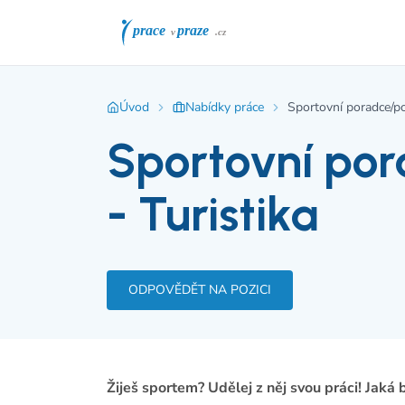
Úvod
Nabídky práce
Sportovní poradce/po
Sportovní po
- Turistika
ODPOVĚDĚT NA POZICI
Žiješ sportem? Udělej z něj svou práci! Jaká b