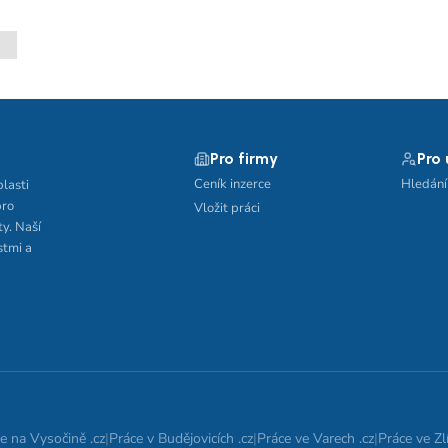
Pro firmy
Pro
Ceník inzerce
Hledání
blasti
pro
Vložit práci
ty. Naší
stmi a
e na Vysočině .cz
|
Práce v Budějovicích .cz
|
Práce ve Varech .cz
|
Práce ve Zlí