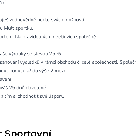
ní.
avuješ zodpovědně podle svých možností.
u Multisportku.
portem. Na pravidelných meetinzích společně
aše výrobky se slevou 25 %.
sahování výsledků v rámci obchodu či celé společnosti. Společ
hnout bonusu až do výše 2 mezd.
avení.
řáváš 25 dnů dovolené.
 tím si zhodnotit své úspory.