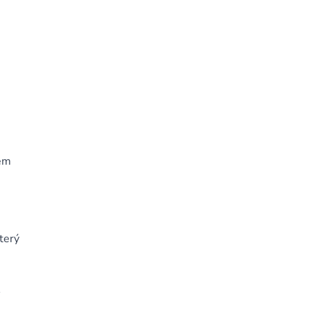
ném
terý