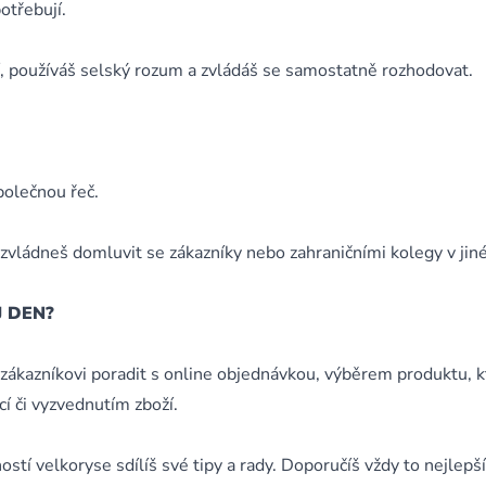
potřebují.
í, používáš selský rozum a zvládáš se samostatně rozhodovat.
polečnou řeč.
 zvládneš domluvit se zákazníky nebo zahraničními kolegy v ji
 DEN?
zákazníkovi poradit s online objednávkou, výběrem produktu, k
í či vyzvednutím zboží.
stí velkoryse sdílíš své tipy a rady. Doporučíš vždy to nejlepší