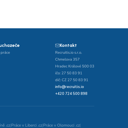
 uchazeče
Kontakt
 práce
Recruitis.io s.r.o.
Chmelova 357
Hradec Králové 500 03
ičo: 27 50 83 91
dič: CZ 27 50 83 91
info@recruitis.io
+420 724 500 898
ně .cz
|
Práce v Liberci .cz
|
Práce v Olomouci .cz
|