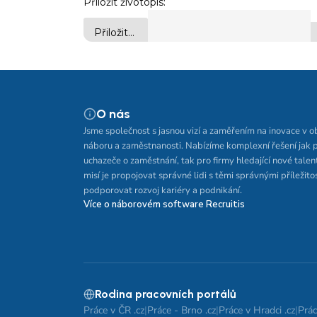
O nás
Jsme společnost s jasnou vizí a zaměřením na inovace v o
náboru a zaměstnanosti. Nabízíme komplexní řešení jak 
uchazeče o zaměstnání, tak pro firmy hledající nové talen
misí je propojovat správné lidi s těmi správnými příležito
podporovat rozvoj kariéry a podnikání.
Více o náborovém software Recruitis
Rodina pracovních portálů
Práce v ČR .cz
|
Práce - Brno .cz
|
Práce v Hradci .cz
|
Prác