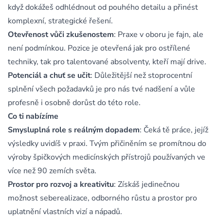
když dokážeš odhlédnout od pouhého detailu a přinést
komplexní, strategické řešení.
Otevřenost vůči zkušenostem
: Praxe v oboru je fajn, ale
není podmínkou. Pozice je otevřená jak pro ostřílené
techniky, tak pro talentované absolventy, kteří mají drive.
Potenciál a chuť se učit
: Důležitější než stoprocentní
splnění všech požadavků je pro nás tvé nadšení a vůle
profesně i osobně dorůst do této role.
Co ti nabízíme
Smysluplná role s reálným dopadem
: Čeká tě práce, jejíž
výsledky uvidíš v praxi. Tvým přičiněním se promítnou do
výroby špičkových medicínských přístrojů používaných ve
více než 90 zemích světa.
Prostor pro rozvoj a kreativitu
: Získáš jedinečnou
možnost seberealizace, odborného růstu a prostor pro
uplatnění vlastních vizí a nápadů.