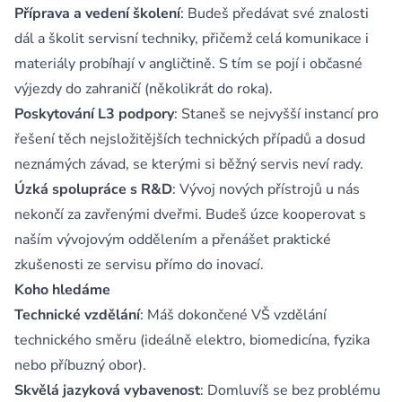
Příprava a vedení školení
: Budeš předávat své znalosti
dál a školit servisní techniky, přičemž celá komunikace i
materiály probíhají v angličtině. S tím se pojí i občasné
výjezdy do zahraničí (několikrát do roka).
Poskytování L3 podpory
: Staneš se nejvyšší instancí pro
řešení těch nejsložitějších technických případů a dosud
neznámých závad, se kterými si běžný servis neví rady.
Úzká spolupráce s R&D
: Vývoj nových přístrojů u nás
nekončí za zavřenými dveřmi. Budeš úzce kooperovat s
naším vývojovým oddělením a přenášet praktické
zkušenosti ze servisu přímo do inovací.
Koho hledáme
Technické vzdělání
: Máš dokončené VŠ vzdělání
technického směru (ideálně elektro, biomedicína, fyzika
nebo příbuzný obor).
Skvělá jazyková vybavenost
: Domluvíš se bez problému