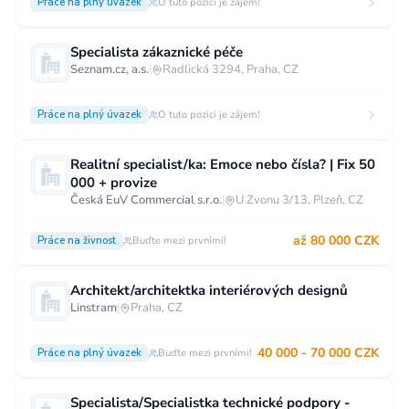
Práce na plný úvazek
O tuto pozici je zájem!
Specialista zákaznické péče
Seznam.cz, a.s.
|
Radlická 3294, Praha, CZ
Práce na plný úvazek
O tuto pozici je zájem!
Realitní specialist/ka: Emoce nebo čísla? | Fix 50
000 + provize
Česká EuV Commercial s.r.o.
|
U Zvonu 3/13, Plzeň, CZ
až 80 000 CZK
Práce na živnost
Buďte mezi prvními!
Architekt/architektka interiérových designů
Linstram
|
Praha, CZ
40 000 - 70 000 CZK
Práce na plný úvazek
Buďte mezi prvními!
Specialista/Specialistka technické podpory -