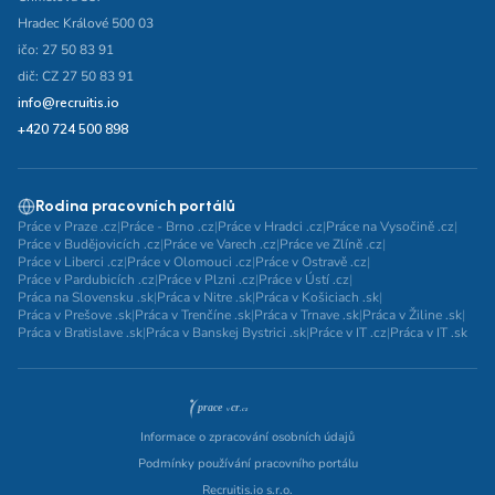
Hradec Králové 500 03
ičo: 27 50 83 91
dič: CZ 27 50 83 91
info@recruitis.io
+420 724 500 898
Rodina pracovních portálů
Práce v Praze .cz
|
Práce - Brno .cz
|
Práce v Hradci .cz
|
Práce na Vysočině .cz
|
Práce v Budějovicích .cz
|
Práce ve Varech .cz
|
Práce ve Zlíně .cz
|
Práce v Liberci .cz
|
Práce v Olomouci .cz
|
Práce v Ostravě .cz
|
Práce v Pardubicích .cz
|
Práce v Plzni .cz
|
Práce v Ústí .cz
|
Práca na Slovensku .sk
|
Práca v Nitre .sk
|
Práca v Košiciach .sk
|
Práca v Prešove .sk
|
Práca v Trenčíne .sk
|
Práca v Trnave .sk
|
Práca v Žiline .sk
|
Práca v Bratislave .sk
|
Práca v Banskej Bystrici .sk
|
Práce v IT .cz
|
Práca v IT .sk
Informace o zpracování osobních údajů
Podmínky používání pracovního portálu
Recruitis.io s.r.o.