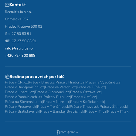
Kontakt
Recruitis.io s.r.o.
Chmelova 357
Hradec Králové 500 03
ičo: 27 50 83 91
dič: CZ 27 50 83 91
info@recruitis.io
+420 724 500 898
Rodina pracovních portálů
Práce v ČR .cz
|
Práce - Brno .cz
|
Práce v Hradci .cz
|
Práce na Vysočině .cz
|
Práce v Budějovicích .cz
|
Práce ve Varech .cz
|
Práce ve Zlíně .cz
|
Práce v Liberci .cz
|
Práce v Olomouci .cz
|
Práce v Ostravě .cz
|
Práce v Pardubicích .cz
|
Práce v Plzni .cz
|
Práce v Ústí .cz
|
Práca na Slovensku .sk
|
Práca v Nitre .sk
|
Práca v Košiciach .sk
|
Práca v Prešove .sk
|
Práca v Trenčíne .sk
|
Práca v Trnave .sk
|
Práca v Žiline .sk
|
Práca v Bratislave .sk
|
Práca v Banskej Bystrici .sk
|
Práce v IT .cz
|
Práca v IT .sk