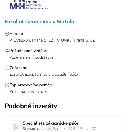
Fakultní nemocnice v Motole
Adresa
V Úvalu/84, Praha 5, CZ | V Úvalu, Praha 5, CZ
Požadované vzdělání
Vzdělání není podstatné
Zařazeno
Zdravotnictví, farmacie a sociální péče
Typ pracovního poměru
Práce na plný úvazek
Podobné inzeráty
Specialista zákaznické péče
Seznam.cz, a.s.
|
Radlická 3294, Praha, CZ