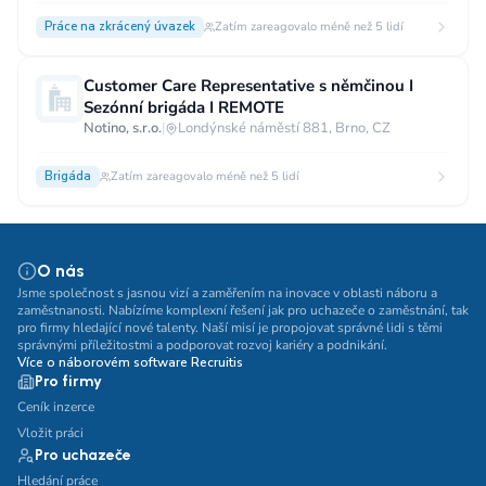
Práce na zkrácený úvazek
Zatím zareagovalo méně než 5 lidí
Customer Care Representative s němčinou I
Sezónní brigáda I REMOTE
Notino, s.r.o.
|
Londýnské náměstí 881, Brno, CZ
Brigáda
Zatím zareagovalo méně než 5 lidí
O nás
Jsme společnost s jasnou vizí a zaměřením na inovace v oblasti náboru a
zaměstnanosti. Nabízíme komplexní řešení jak pro uchazeče o zaměstnání, tak
pro firmy hledající nové talenty. Naší misí je propojovat správné lidi s těmi
správnými příležitostmi a podporovat rozvoj kariéry a podnikání.
Více o náborovém software Recruitis
Pro firmy
Ceník inzerce
Vložit práci
Pro uchazeče
Hledání práce