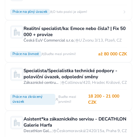
Práce na plný úvazek
O tuto pozici je zájem!
Realitní specialist/ka: Emoce nebo čísla? | Fix 50
000 + provize
Česká EuV Commercial s.r.o.
|
U Zvonu 3/13, Plzeň, CZ
až 80 000 CZK
Práce na živnost
Buďte mezi prvními!
Specialista/Specialistka technické podpory -
poloviční úvazek, odpolední směny
Zákaznické centrum T-Mobile
|
Collinova/420, Hradec Králové, CZ
18 200 - 21 000
Práce na zkrácený
Buďte mezi
úvazek
prvními!
CZK
Asistent*ka zákaznického servisu - DECATHLON
Galerie Harfa
Decathlon Galerie Harfa
|
Českomoravská/2420/15a, Praha 9, CZ