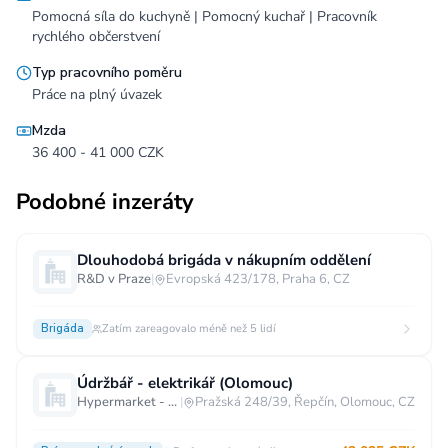
Pomocná síla do kuchyně | Pomocný kuchař | Pracovník
rychlého občerstvení
Typ pracovního poměru
Práce na plný úvazek
Mzda
36 400 - 41 000 CZK
Podobné inzeráty
Dlouhodobá brigáda v nákupním oddělení
R&D v Praze
|
Evropská 423/178, Praha 6, CZ
Brigáda
Zatím zareagovalo méně než 5 lidí
Údržbář - elektrikář (Olomouc)
Hypermarket - Olomouc
|
Pražská 248/39, Řepčín, Olomouc, CZ