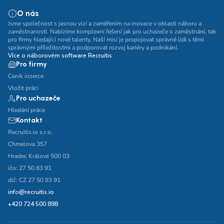
O nás
Jsme společnost s jasnou vizí a zaměřením na inovace v oblasti náboru a
zaměstnanosti. Nabízíme komplexní řešení jak pro uchazeče o zaměstnání, tak
pro firmy hledající nové talenty. Naší misí je propojovat správné lidi s těmi
správnými příležitostmi a podporovat rozvoj kariéry a podnikání.
Více o náborovém software Recruitis
Pro firmy
Ceník inzerce
Vložit práci
Pro uchazeče
Hledání práce
Kontakt
Recruitis.io s.r.o.
Chmelova 357
Hradec Králové 500 03
ičo: 27 50 83 91
dič: CZ 27 50 83 91
info@recruitis.io
+420 724 500 898