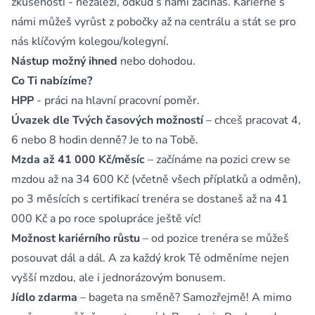
zkušenosti - nezáleží, odkud s námi začínáš. Kariérně s
námi můžeš vyrůst z pobočky až na centrálu a stát se pro
nás klíčovým kolegou/kolegyní.
Nástup možný ihned
nebo dohodou.
Co Ti nabízíme?
HPP
- práci na hlavní pracovní poměr.
Úvazek dle Tvých časových možností
– chceš pracovat 4,
6 nebo 8 hodin denně? Je to na Tobě.
Mzda až 41 000 Kč/měsíc
– začínáme na pozici crew se
mzdou až na 34 600 Kč (včetně všech příplatků a odměn),
po 3 měsících s certifikací trenéra se dostaneš až na 41
000 Kč a po roce spolupráce ještě víc!
Možnost kariérního růstu
– od pozice trenéra se můžeš
posouvat dál a dál. A za každý krok Tě odměníme nejen
vyšší mzdou, ale i jednorázovým bonusem.
Jídlo zdarma
– bageta na směně? Samozřejmě! A mimo