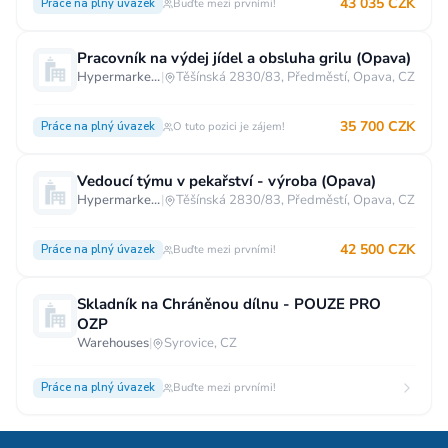
43 035 CZK
Práce na plný úvazek
Buďte mezi prvními!
Pracovník na výdej jídel a obsluha grilu (Opava)
Hypermarket - Opava
|
Těšínská 2830/83, Předměstí, Opava, CZ
35 700 CZK
Práce na plný úvazek
O tuto pozici je zájem!
Vedoucí týmu v pekařství - výroba (Opava)
Hypermarket - Opava
|
Těšínská 2830/83, Předměstí, Opava, CZ
42 500 CZK
Práce na plný úvazek
Buďte mezi prvními!
Skladník na Chráněnou dílnu - POUZE PRO
OZP
Warehouses
|
Syrovice, CZ
Práce na plný úvazek
Buďte mezi prvními!