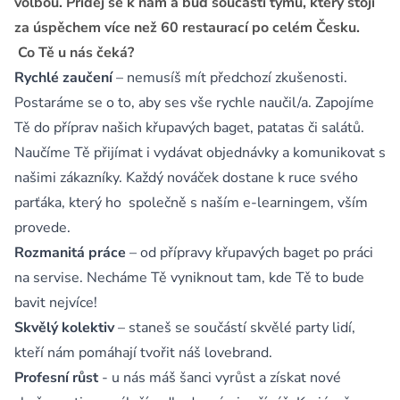
volbou. Přidej se k nám a buď součástí týmu, který stojí
za úspěchem více než 60 restaurací po celém Česku.
Co Tě u nás čeká?
Rychlé zaučení
– nemusíš mít předchozí zkušenosti.
Postaráme se o to, aby ses vše rychle naučil/a. Zapojíme
Tě do příprav našich křupavých baget, patatas či salátů.
Naučíme Tě přijímat i vydávat objednávky a komunikovat s
našimi zákazníky. Každý nováček dostane k ruce svého
parťáka, který ho společně s naším e-learningem, vším
provede.
Rozmanitá práce
– od přípravy křupavých baget po práci
na servise. Necháme Tě vyniknout tam, kde Tě to bude
bavit nejvíce!
Skvělý kolektiv
– staneš se součástí skvělé party lidí,
kteří nám pomáhají tvořit náš lovebrand.
Profesní růst
- u nás máš šanci vyrůst a získat nové