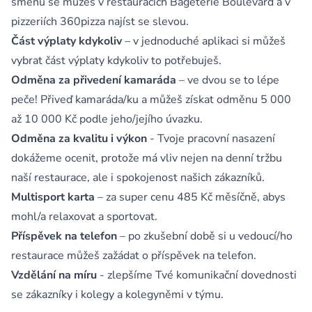
směnu se můžeš v restauracích Bageterie Boulevard a v
pizzeriích 360pizza najíst se slevou.
Část výplaty kdykoliv
– v jednoduché aplikaci si můžeš
vybrat část výplaty kdykoliv to potřebuješ.
Odměna za přivedení kamaráda
– ve dvou se to lépe
peče! Přiveď kamaráda/ku a můžeš získat odměnu 5 000
až 10 000 Kč podle jeho/jejího úvazku.
Odměna za kvalitu i výkon
- Tvoje pracovní nasazení
dokážeme ocenit, protože má vliv nejen na denní tržbu
naší restaurace, ale i spokojenost našich zákazníků.
Multisport karta
– za super cenu 485 Kč měsíčně, abys
mohl/a relaxovat a sportovat.
Příspěvek na telefon
– po zkušební době si u vedoucí/ho
restaurace můžeš zažádat o příspěvek na telefon.
Vzdělání na míru
- zlepšíme Tvé komunikační dovednosti
se zákazníky i kolegy a kolegyněmi v týmu.