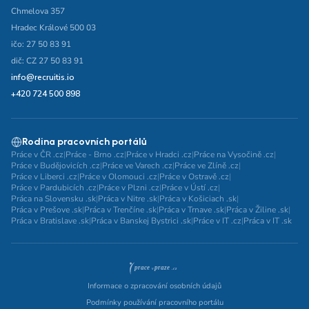
Chmelova 357
Hradec Králové 500 03
ičo: 27 50 83 91
dič: CZ 27 50 83 91
info@recruitis.io
+420 724 500 898
Rodina pracovních portálů
Práce v ČR .cz
|
Práce - Brno .cz
|
Práce v Hradci .cz
|
Práce na Vysočině .cz
|
Práce v Budějovicích .cz
|
Práce ve Varech .cz
|
Práce ve Zlíně .cz
|
Práce v Liberci .cz
|
Práce v Olomouci .cz
|
Práce v Ostravě .cz
|
Práce v Pardubicích .cz
|
Práce v Plzni .cz
|
Práce v Ústí .cz
|
Práca na Slovensku .sk
|
Práca v Nitre .sk
|
Práca v Košiciach .sk
|
Práca v Prešove .sk
|
Práca v Trenčíne .sk
|
Práca v Trnave .sk
|
Práca v Žiline .sk
|
Práca v Bratislave .sk
|
Práca v Banskej Bystrici .sk
|
Práce v IT .cz
|
Práca v IT .sk
Informace o zpracování osobních údajů
Podmínky používání pracovního portálu