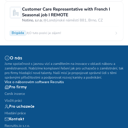
Customer Care Representative with French I
Seasonal job I REMOTE
Notino, s.r.o.
|
Londýnské náměstí 881, Brno, CZ
Brigáda
O tuto pozici je zájem!
O nás
Jsme společnost s jasnou vizí a zaměřením na inovace v oblasti náboru a
zaměstnanosti. Nabízíme komplexní řešení jak pro uchazeče o zaměstnání, tak
pro firmy hledající nové talenty. Naší misí je propojovat správné lidi s těmi
správnými příležitostmi a podporovat rozvoj kariéry a podnikání.
Více o náborovém software Recruitis
Pro firmy
Ceník inzerce
Vložit práci
Pro uchazeče
Hledání práce
Kontakt
Recruitis.io s.r.o.