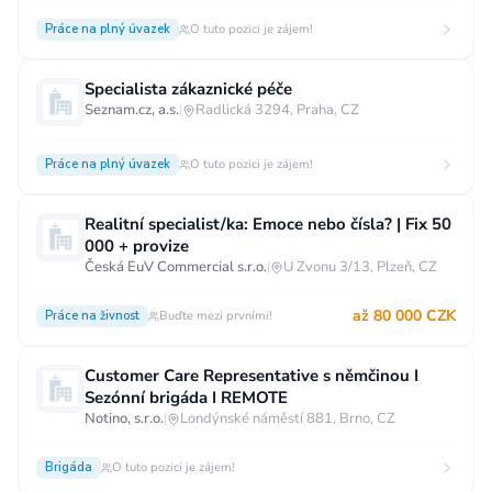
Práce na plný úvazek
O tuto pozici je zájem!
Specialista zákaznické péče
Seznam.cz, a.s.
|
Radlická 3294, Praha, CZ
Práce na plný úvazek
O tuto pozici je zájem!
Realitní specialist/ka: Emoce nebo čísla? | Fix 50
000 + provize
Česká EuV Commercial s.r.o.
|
U Zvonu 3/13, Plzeň, CZ
až 80 000 CZK
Práce na živnost
Buďte mezi prvními!
Customer Care Representative s němčinou I
Sezónní brigáda I REMOTE
Notino, s.r.o.
|
Londýnské náměstí 881, Brno, CZ
Brigáda
O tuto pozici je zájem!