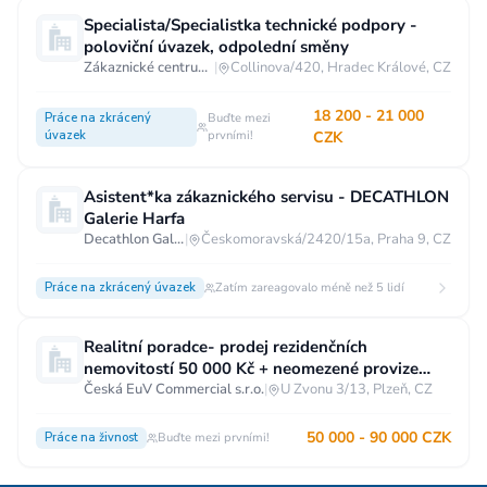
Specialista/Specialistka technické podpory -
poloviční úvazek, odpolední směny
Zákaznické centrum T-Mobile
|
Collinova/420, Hradec Králové, CZ
18 200 - 21 000
Práce na zkrácený
Buďte mezi
úvazek
prvními!
CZK
Asistent*ka zákaznického servisu - DECATHLON
Galerie Harfa
Decathlon Galerie Harfa
|
Českomoravská/2420/15a, Praha 9, CZ
Práce na zkrácený úvazek
Zatím zareagovalo méně než 5 lidí
Realitní poradce- prodej rezidenčních
nemovitostí 50 000 Kč + neomezené provize
Plzeň
Česká EuV Commercial s.r.o.
|
U Zvonu 3/13, Plzeň, CZ
50 000 - 90 000 CZK
Práce na živnost
Buďte mezi prvními!