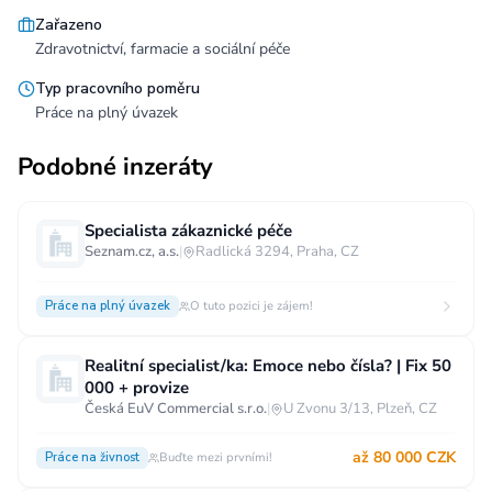
Zařazeno
Zdravotnictví, farmacie a sociální péče
Typ pracovního poměru
Práce na plný úvazek
Podobné inzeráty
Specialista zákaznické péče
Seznam.cz, a.s.
|
Radlická 3294, Praha, CZ
Práce na plný úvazek
O tuto pozici je zájem!
Realitní specialist/ka: Emoce nebo čísla? | Fix 50
000 + provize
Česká EuV Commercial s.r.o.
|
U Zvonu 3/13, Plzeň, CZ
až 80 000 CZK
Práce na živnost
Buďte mezi prvními!