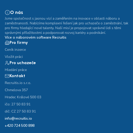
O nás
Jsme společnost s jasnou vizí a zaměřením na inovace v oblasti náboru a
zaměstnanosti. Nabízíme komplexní řešení jak pro uchazeče o zaměstnání, tak
pro firmy hledající nové talenty. Naší misí je propojovat správné lidi s těmi
správnými příležitostmi a podporovat rozvoj kariéry a podnikání.
Více o náborovém software Recruitis
Pro firmy
Ceník inzerce
Vložit práci
Pro uchazeče
Hledání práce
Kontakt
Recruitis.io s.r.o.
Chmelova 357
Hradec Králové 500 03
ičo: 27 50 83 91
dič: CZ 27 50 83 91
info@recruitis.io
+420 724 500 898