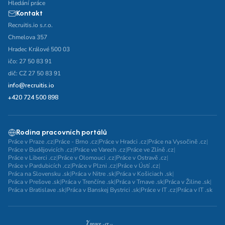
Hledání práce
Kontakt
Recruitis.io s.r.o.
Chmelova 357
Hradec Králové 500 03
ičo: 27 50 83 91
dič: CZ 27 50 83 91
info@recruitis.io
+420 724 500 898
Rodina pracovních portálů
Práce v Praze .cz
|
Práce - Brno .cz
|
Práce v Hradci .cz
|
Práce na Vysočině .cz
|
Práce v Budějovicích .cz
|
Práce ve Varech .cz
|
Práce ve Zlíně .cz
|
Práce v Liberci .cz
|
Práce v Olomouci .cz
|
Práce v Ostravě .cz
|
Práce v Pardubicích .cz
|
Práce v Plzni .cz
|
Práce v Ústí .cz
|
Práca na Slovensku .sk
|
Práca v Nitre .sk
|
Práca v Košiciach .sk
|
Práca v Prešove .sk
|
Práca v Trenčíne .sk
|
Práca v Trnave .sk
|
Práca v Žiline .sk
|
Práca v Bratislave .sk
|
Práca v Banskej Bystrici .sk
|
Práce v IT .cz
|
Práca v IT .sk