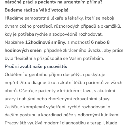
náročné práci s pacienty na urgentním příjmu?
Budeme rádi za Váš životopis!
Hledáme samostatné lékaře a lékařky, kteří se nebojí
dynamického prostředí, různorodých případů a okamžiků,
kdy je potřeba rychle a zodpovědně rozhodovat.
Nabízíme
12hodinové směny
, s možností
6 nebo 8
hodinových směn
, případně zkráceného úvazku, aby práce
byla flexibilní a přizpůsobila se Vašim potřebám.
Proč si zvolit naše pracoviště:
Oddělení urgentního příjmu dospělých poskytuje
nepřetržitou diagnostiku a akutní léčbu pacientů ze všech
oborů. Ošetřuje pacienty v kritickém stavu, s akutními
úrazy i náhlými nebo zhoršenými zdravotními stavy.
Zajišťuje komplexní vyšetření, rychlé rozhodování o
dalším postupu a koordinaci péče s odbornými klinikami.
Pracoviště využívá moderní diagnostiku a terapii, klade