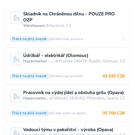
Skladník na Chráněnou dílnu - POUZE PRO
OZP
Warehouses
|
Syrovice, CZ
Práce na plný úvazek
Buďte mezi prvními!
Údržbář - elektrikář (Olomouc)
Hypermarket - Olomouc
|
Pražská 248/39, Řepčín, Olomouc, CZ
43 035 CZK
Práce na plný úvazek
Buďte mezi prvními!
Pracovník na výdej jídel a obsluha grilu (Opava)
Hypermarket - Opava
|
Těšínská 2830/83, Předměstí, Opava, CZ
35 700 CZK
Práce na plný úvazek
O tuto pozici je zájem!
Vedoucí týmu v pekařství - výroba (Opava)