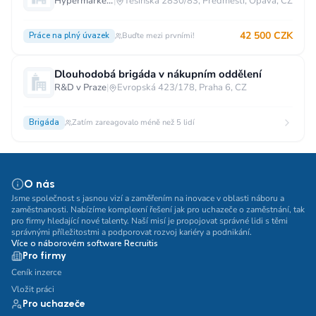
Hypermarket - Opava
|
Těšínská 2830/83, Předměstí, Opava, CZ
42 500 CZK
Práce na plný úvazek
Buďte mezi prvními!
Dlouhodobá brigáda v nákupním oddělení
R&D v Praze
|
Evropská 423/178, Praha 6, CZ
Brigáda
Zatím zareagovalo méně než 5 lidí
O nás
Jsme společnost s jasnou vizí a zaměřením na inovace v oblasti náboru a
zaměstnanosti. Nabízíme komplexní řešení jak pro uchazeče o zaměstnání, tak
pro firmy hledající nové talenty. Naší misí je propojovat správné lidi s těmi
správnými příležitostmi a podporovat rozvoj kariéry a podnikání.
Více o náborovém software Recruitis
Pro firmy
Ceník inzerce
Vložit práci
Pro uchazeče