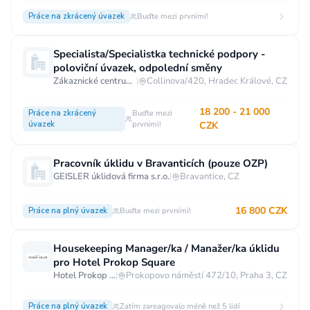
Práce na zkrácený úvazek
Buďte mezi prvními!
Specialista/Specialistka technické podpory -
poloviční úvazek, odpolední směny
Zákaznické centrum T-Mobile
|
Collinova/420, Hradec Králové, CZ
18 200 - 21 000
Práce na zkrácený
Buďte mezi
úvazek
prvními!
CZK
Pracovník úklidu v Bravanticích (pouze OZP)
GEISLER úklidová firma s.r.o.
|
Bravantice, CZ
16 800 CZK
Práce na plný úvazek
Buďte mezi prvními!
Housekeeping Manager/ka / Manažer/ka úklidu
pro Hotel Prokop Square
Hotel Prokop Square****
|
Prokopovo náměstí 472/10, Praha 3, CZ
Práce na plný úvazek
Zatím zareagovalo méně než 5 lidí