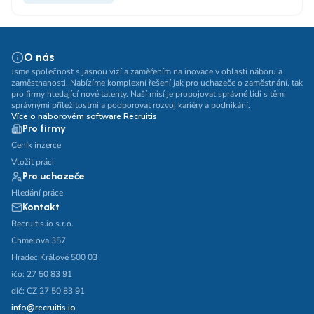
O nás
Jsme společnost s jasnou vizí a zaměřením na inovace v oblasti náboru a
zaměstnanosti. Nabízíme komplexní řešení jak pro uchazeče o zaměstnání, tak
pro firmy hledající nové talenty. Naší misí je propojovat správné lidi s těmi
správnými příležitostmi a podporovat rozvoj kariéry a podnikání.
Více o náborovém software Recruitis
Pro firmy
Ceník inzerce
Vložit práci
Pro uchazeče
Hledání práce
Kontakt
Recruitis.io s.r.o.
Chmelova 357
Hradec Králové 500 03
ičo: 27 50 83 91
dič: CZ 27 50 83 91
info@recruitis.io