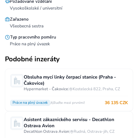
Požadované vzdělání
Vysokoškolské / universitní
Zařazeno
Všeobecná sestra
Typ pracovního poměru
Práce na plný úvazek
Podobné inzeráty
Obsluha mycí linky čerpací stanice (Praha -
Čakovice)
Hypermarket - Čakovice
|
Kostelecká 822, Praha, CZ
36 135 CZK
Práce na plný úvazek
Buďte mezi prvními!
Asistent zákaznického servisu - Decathlon
Ostrava Avion
Decathlon Ostrava Avion
|
Rudná, Ostrava-jih, CZ