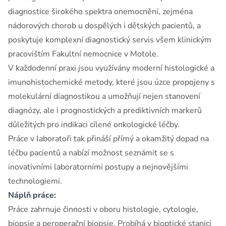
diagnostice širokého spektra onemocnění, zejména
nádorových chorob u dospělých i dětských pacientů, a
poskytuje komplexní diagnostický servis všem klinickým
pracovištím Fakultní nemocnice v Motole.
V každodenní praxi jsou využívány moderní histologické a
imunohistochemické metody, které jsou úzce propojeny s
molekulární diagnostikou a umožňují nejen stanovení
diagnózy, ale i prognostických a prediktivních markerů
důležitých pro indikaci cílené onkologické léčby.
Práce v laboratoři tak přináší přímý a okamžitý dopad na
léčbu pacientů a nabízí možnost seznámit se s
inovativními laboratorními postupy a nejnovějšími
technologiemi.
Náplň práce:
Práce zahrnuje činnosti v oboru histologie, cytologie,
biopsie a peroperační biopsie. Probíhá v bioptické stanici