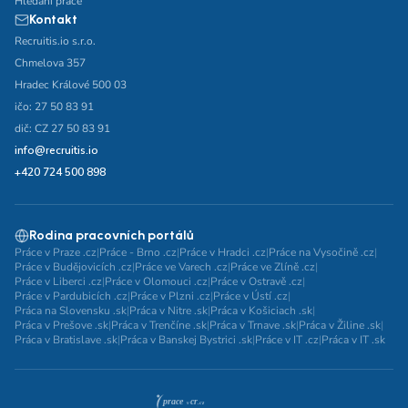
Hledání práce
Kontakt
Recruitis.io s.r.o.
Chmelova 357
Hradec Králové 500 03
ičo: 27 50 83 91
dič: CZ 27 50 83 91
info@recruitis.io
+420 724 500 898
Rodina pracovních portálů
Práce v Praze .cz
|
Práce - Brno .cz
|
Práce v Hradci .cz
|
Práce na Vysočině .cz
|
Práce v Budějovicích .cz
|
Práce ve Varech .cz
|
Práce ve Zlíně .cz
|
Práce v Liberci .cz
|
Práce v Olomouci .cz
|
Práce v Ostravě .cz
|
Práce v Pardubicích .cz
|
Práce v Plzni .cz
|
Práce v Ústí .cz
|
Práca na Slovensku .sk
|
Práca v Nitre .sk
|
Práca v Košiciach .sk
|
Práca v Prešove .sk
|
Práca v Trenčíne .sk
|
Práca v Trnave .sk
|
Práca v Žiline .sk
|
Práca v Bratislave .sk
|
Práca v Banskej Bystrici .sk
|
Práce v IT .cz
|
Práca v IT .sk