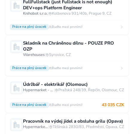
FullFullstack (just Fullstack is not enough)
DEV+ops Platform Engineer
Knihobot s.r.o.
|
Kolbenova 931/40b, Prague 9, CZ
Práce na plný úvazek
Buďte mezi prvními!
Skladník na Chráněnou dílnu - POUZE PRO
OZP
Warehouses
|
Syrovice, CZ
Práce na plný úvazek
Buďte mezi prvními!
Údržbář - elektrikář (Olomouc)
Hypermarket - Olomouc
|
Pražská 248/39, Řepčín, Olomouc, CZ
43 035 CZK
Práce na plný úvazek
Buďte mezi prvními!
Pracovník na výdej jídel a obsluha grilu (Opava)
Hypermarket - Opava
|
Těšínská 2830/83, Předměstí, Opava, CZ