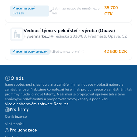
35 700
Práce na plný
Zatím zareagovalo méně než 5
úvazek
lidí
CZK
Vedoucí týmu v pekařství - výroba (Opava)
Hypermarket - Opava
|
Těšínská 2830/83, Předměstí, Opava, CZ
42 500 CZK
Práce na plný úvazek
Buďte mezi prvními!
O nás
Jsme společnost s jasnou vizí a zaměřením na inovace v oblasti náboru a
zaměstnanosti. Nabízíme komplexní řešení jak pro uchazeče o zaměstnání, tak
pro firmy hledající nové talenty. Naší misí je propojovat správné lidi s těmi
správnými příležitostmi a podporovat rozvoj kariéry a podnikání.
Více o náborovém software Recruitis
Pro firmy
Ceník inzerce
Vložit práci
Pro uchazeče