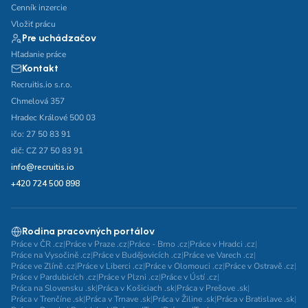
Cenník inzercie
Vložiť prácu
Pre uchádzačov
Hľadanie práce
Kontakt
Recruitis.io s.r.o.
Chmelová 357
Hradec Králové 500 03
ičo: 27 50 83 91
dič: CZ 27 50 83 91
info@recruitis.io
+420 724 500 898
Rodina pracovných portálov
Práce v ČR .cz
|
Práce v Praze .cz
|
Práce - Brno .cz
|
Práce v Hradci .cz
|
Práce na Vysočině .cz
|
Práce v Budějovicích .cz
|
Práce ve Varech .cz
|
Práce ve Zlíně .cz
|
Práce v Liberci .cz
|
Práce v Olomouci .cz
|
Práce v Ostravě .cz
|
Práce v Pardubicích .cz
|
Práce v Plzni .cz
|
Práce v Ústí .cz
|
Práca na Slovensku .sk
|
Práca v Košiciach .sk
|
Práca v Prešove .sk
|
Práca v Trenčíne .sk
|
Práca v Trnave .sk
|
Práca v Žiline .sk
|
Práca v Bratislave .sk
|