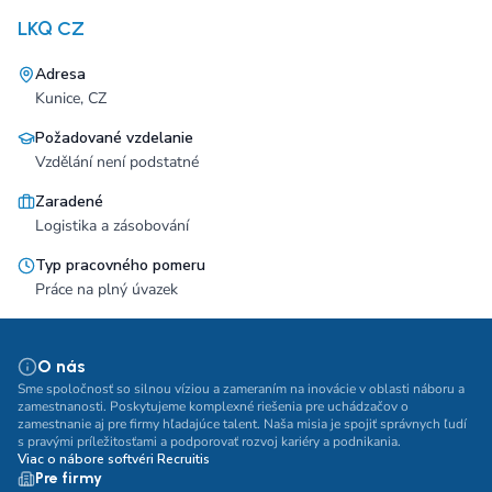
LKQ CZ
Adresa
Kunice, CZ
Požadované vzdelanie
Vzdělání není podstatné
Zaradené
Logistika a zásobování
Typ pracovného pomeru
Práce na plný úvazek
O nás
Sme spoločnosť so silnou víziou a zameraním na inovácie v oblasti náboru a
zamestnanosti. Poskytujeme komplexné riešenia pre uchádzačov o
zamestnanie aj pre firmy hľadajúce talent. Naša misia je spojiť správnych ľudí
s pravými príležitosťami a podporovať rozvoj kariéry a podnikania.
Viac o nábore softvéri Recruitis
Pre firmy