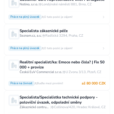
Notino, s.r.o.
|
Londýnské náměstí 881, Brno, CZ
Práce na plný úvazek
O tuto pozici je zájem!
Specialista zákaznické péče
Seznam.cz, a.s.
|
Radlická 3294, Praha, CZ
Práce na plný úvazek
O tuto pozici je zájem!
Realitní specialist/ka: Emoce nebo čísla? | Fix 50
000 + provize
Česká EuV Commercial s.r.o.
|
U Zvonu 3/13, Plzeň, CZ
až 80 000 CZK
Práce na živnost
Buďte mezi prvními!
Specialista/Specialistka technické podpory -
poloviční úvazek, odpolední směny
Zákaznické centrum T-Mobile
|
Collinova/420, Hradec Králové, CZ