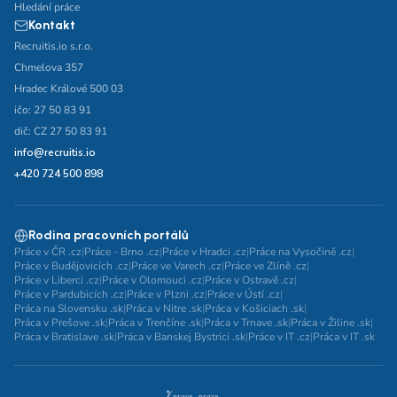
Hledání práce
Kontakt
Recruitis.io s.r.o.
Chmelova 357
Hradec Králové 500 03
ičo: 27 50 83 91
dič: CZ 27 50 83 91
info@recruitis.io
+420 724 500 898
Rodina pracovních portálů
Práce v ČR .cz
|
Práce - Brno .cz
|
Práce v Hradci .cz
|
Práce na Vysočině .cz
|
Práce v Budějovicích .cz
|
Práce ve Varech .cz
|
Práce ve Zlíně .cz
|
Práce v Liberci .cz
|
Práce v Olomouci .cz
|
Práce v Ostravě .cz
|
Práce v Pardubicích .cz
|
Práce v Plzni .cz
|
Práce v Ústí .cz
|
Práca na Slovensku .sk
|
Práca v Nitre .sk
|
Práca v Košiciach .sk
|
Práca v Prešove .sk
|
Práca v Trenčíne .sk
|
Práca v Trnave .sk
|
Práca v Žiline .sk
|
Práca v Bratislave .sk
|
Práca v Banskej Bystrici .sk
|
Práce v IT .cz
|
Práca v IT .sk