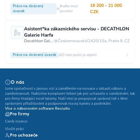
18 200 - 21 000
Práce na zkrácený
Buďte mezi
úvazek
prvními!
CZK
Asistent*ka zákaznického servisu - DECATHLON
Galerie Harfa
Decathlon Galerie Harfa
|
Českomoravská/2420/15a, Praha 9, CZ
Práce na zkrácený úvazek
O tuto pozici je zájem!
O nás
Jsme společnost s jasnou vizí a zaměřením na inovace v oblasti náboru a
zaměstnanosti. Nabízíme komplexní řešení jak pro uchazeče o zaměstnání, tak
pro firmy hledající nové talenty. Naší misí je propojovat správné lidi s těmi
správnými příležitostmi a podporovat rozvoj kariéry a podnikání.
Více o náborovém software Recruitis
Pro firmy
Ceník inzerce
Vložit práci
Pro uchazeče