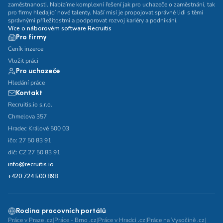
zaměstnanosti. Nabízíme komplexní řešení jak pro uchazeče o zaměstnání, tak
pro firmy hledající nové talenty. Naší misí je propojovat správné lidi s těmi
správnými příležitostmi a podporovat rozvoj kariéry a podnikání.
Více o náborovém software Recruitis
Pro firmy
Ceník inzerce
Vložit práci
Pro uchazeče
Hledání práce
Kontakt
Recruitis.io s.r.o.
Chmelova 357
Hradec Králové 500 03
ičo: 27 50 83 91
dič: CZ 27 50 83 91
info@recruitis.io
+420 724 500 898
Rodina pracovních portálů
Práce v Praze .cz
|
Práce - Brno .cz
|
Práce v Hradci .cz
|
Práce na Vysočině .cz
|