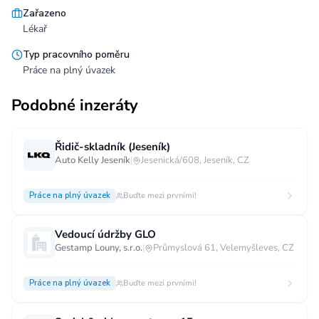
Zařazeno
Lékař
Typ pracovního poměru
Práce na plný úvazek
Podobné inzeráty
Řidič-skladník (Jeseník)
Auto Kelly Jeseník
|
Jesenická/608, Jeseník, CZ
Práce na plný úvazek
Buďte mezi prvními!
Vedoucí údržby GLO
Gestamp Louny, s.r.o.
|
Průmyslová 61, Velemyšleves, CZ
Práce na plný úvazek
Buďte mezi prvními!