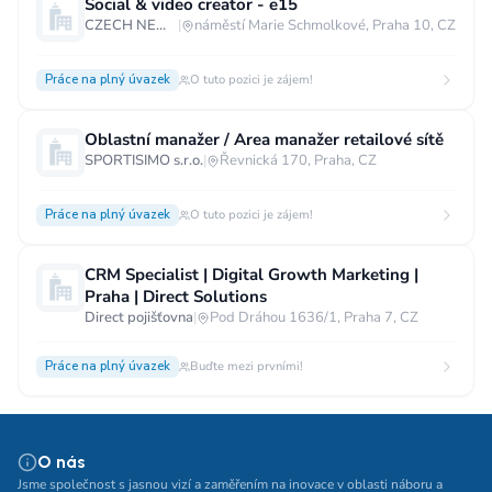
Social & video creator - e15
CZECH NEWS CENTER a.s.
|
náměstí Marie Schmolkové, Praha 10, CZ
Práce na plný úvazek
O tuto pozici je zájem!
Oblastní manažer / Area manažer retailové sítě
SPORTISIMO s.r.o.
|
Řevnická 170, Praha, CZ
Práce na plný úvazek
O tuto pozici je zájem!
CRM Specialist | Digital Growth Marketing |
Praha | Direct Solutions
Direct pojišťovna
|
Pod Dráhou 1636/1, Praha 7, CZ
Práce na plný úvazek
Buďte mezi prvními!
O nás
Jsme společnost s jasnou vizí a zaměřením na inovace v oblasti náboru a