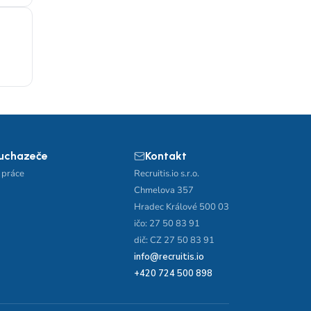
 uchazeče
Kontakt
 práce
Recruitis.io s.r.o.
Chmelova 357
Hradec Králové 500 03
ičo: 27 50 83 91
dič: CZ 27 50 83 91
info@recruitis.io
+420 724 500 898