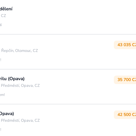
dělení
, CZ
dí
43 035 C
 Řepčín, Olomouc, CZ
!
rilu (Opava)
35 700 C
 Předměstí, Opava, CZ
jem!
(Opava)
42 500 C
 Předměstí, Opava, CZ
!