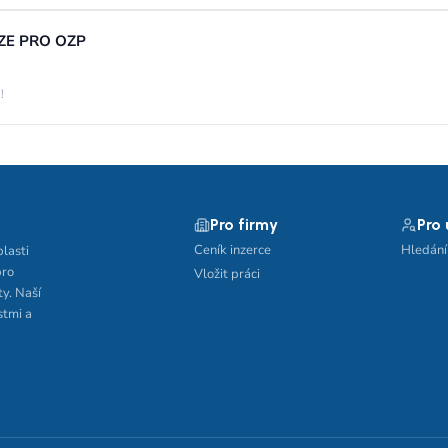
UZE PRO OZP
!
Pro firmy
Pro
Ceník inzerce
Hledání
blasti
pro
Vložit práci
ty. Naší
stmi a