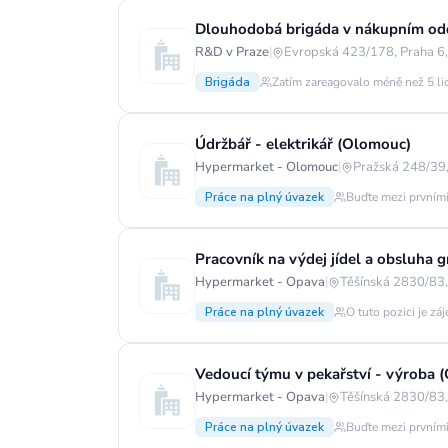
Dlouhodobá brigáda v nákupním od
R&D v Praze
|
Evropská 423/178, Praha 6
Brigáda
Zatím zareagovalo méně než 5 li
Údržbář - elektrikář (Olomouc)
Hypermarket - Olomouc
|
Pražská 248/39,
Práce na plný úvazek
Buďte mezi prvními
Pracovník na výdej jídel a obsluha g
Hypermarket - Opava
|
Těšínská 2830/83,
Práce na plný úvazek
O tuto pozici je zá
Vedoucí týmu v pekařství - výroba 
Hypermarket - Opava
|
Těšínská 2830/83,
Práce na plný úvazek
Buďte mezi prvními