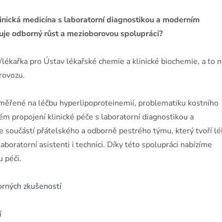
linická medicína s laboratorní diagnostikou a moderním
je odborný růst a mezioborovou spolupráci?
lékařka pro Ústav lékařské chemie a klinické biochemie, a to n
rovozu.
měřené na léčbu hyperlipoproteinemií, problematiku kostního
ém propojení klinické péče s laboratorní diagnostikou a
e součástí přátelského a odborně pestrého týmu, který tvoří lék
 laboratorní asistenti i technici. Díky této spolupráci nabízíme
 péči.
orných zkušeností
í