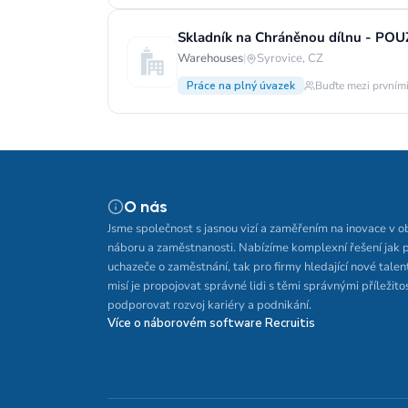
Skladník na Chráněnou dílnu - PO
Warehouses
|
Syrovice, CZ
Práce na plný úvazek
Buďte mezi prvními
O nás
Jsme společnost s jasnou vizí a zaměřením na inovace v o
náboru a zaměstnanosti. Nabízíme komplexní řešení jak 
uchazeče o zaměstnání, tak pro firmy hledající nové talen
misí je propojovat správné lidi s těmi správnými příležito
podporovat rozvoj kariéry a podnikání.
Více o náborovém software Recruitis