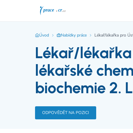
Úvod
Nabídky práce
Lékař/lékařka pro Ús
Lékař/lékařka
lékařské chemi
biochemie 2. 
ODPOVĚDĚT NA POZICI