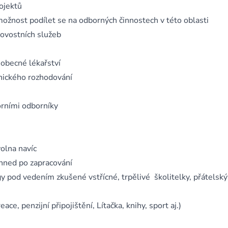
ojektů
ožnost podílet se na odborných činnostech v této oblasti
tovostních služeb
obecné lékařství
nického rozhodování
rními odborníky
olna navíc
hned po zapracování
y pod vedením zkušené vstřícné, trpělivé školitelky, přátelsk
ce, penzijní připojištění, Lítačka, knihy, sport aj.)