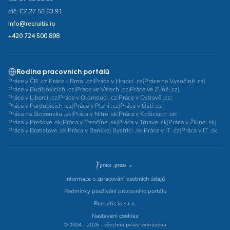
dič: CZ 27 50 83 91
info@recruitis.io
+420 724 500 898
Rodina pracovních portálů
Práce v ČR .cz
|
Práce - Brno .cz
|
Práce v Hradci .cz
|
Práce na Vysočině .cz
|
Práce v Budějovicích .cz
|
Práce ve Varech .cz
|
Práce ve Zlíně .cz
|
Práce v Liberci .cz
|
Práce v Olomouci .cz
|
Práce v Ostravě .cz
|
Práce v Pardubicích .cz
|
Práce v Plzni .cz
|
Práce v Ústí .cz
|
Práca na Slovensku .sk
|
Práca v Nitre .sk
|
Práca v Košiciach .sk
|
Práca v Prešove .sk
|
Práca v Trenčíne .sk
|
Práca v Trnave .sk
|
Práca v Žiline .sk
|
Práca v Bratislave .sk
|
Práca v Banskej Bystrici .sk
|
Práce v IT .cz
|
Práca v IT .sk
Informace o zpracování osobních údajů
Podmínky používání pracovního portálu
Recruitis.io s.r.o.
Nastavení cookies
© 2004 - 2026 - všechna práva vyhrazena