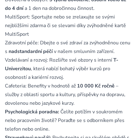
do 4 dní
a 1 den na dobročinnou činnost.
MultiSport: Sportujte nebo se zrelaxujte se svými
nejbližšími zdarma či se slevami díky zvýhodněné kartě
MultiSport
Zdravotní péče: Dbejte o své zdraví za zvýhodněnou cenu
s
nadstandardní péčí
v našem smluvním zařízení.
Vzdelávaní a rozvoj: Rozšiřte své obzory s interní
T-
Univerzitou
, která nabízí bohatý výběr kurzů pro
osobností a kariérní rozvoj.
Cafeteria: Benefity v hodnotě až
10 000 Kč ročně
–
služby z oblasti sportu a kultury, příspěvky na dopravu,
dovolenou nebo jazykové kurzy.
Psychologická poradna:
Čelíte potížím v soukromém
nebo pracovním životě? Poraďte se s odborníkem přes
telefon nebo online.
Stravenkový paušál:
Pochutnejte si na skvělém obědě s