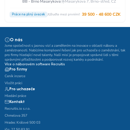
BB - Brno Masarykova
|
Masarykova 7, Brno-střed, CZ
39 500 - 48 600 CZK
Práce na plný úvazek
Buďte mezi prvními!
O nás
Jsme společnost s jasnou vizí a zaměřením na inovace v oblasti náboru a
zaměstnanosti. Nabízíme komplexní řešení jak pro uchazeče o zaměstnání, tak
pro firmy hledající nové talenty. Naší misí je propojovat správné lidi s těmi
správnými příležitostmi a podporovat rozvoj kariéry a podnikání.
Více o náborovém software Recruitis
Pro firmy
Ceník inzerce
Vložit práci
Pro uchazeče
Hledání práce
Kontakt
Recruitis.io s.r.o.
Chmelova 357
Hradec Králové 500 03
ičo: 27 50 83 91