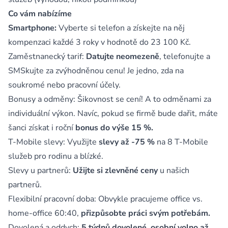
Co vám nabízíme
Smartphone:
Vyberte si telefon a získejte na něj
kompenzaci každé 3 roky v hodnotě do 23 100 Kč.
Zaměstnanecký tarif:
Datujte neomezeně
, telefonujte a
SMSkujte za zvýhodněnou cenu! Je jedno, zda na
soukromé nebo pracovní účely.
Bonusy a odměny: Šikovnost se cení! A to odměnami za
individuální výkon. Navíc, pokud se firmě bude dařit, máte
šanci získat i roční
bonus do výše 15 %.
T-Mobile slevy: Využijte
slevy až -75 %
na 8 T-Mobile
služeb pro rodinu a blízké.
Slevy u partnerů:
Užijte si zlevněné ceny
u našich
partnerů.
Flexibilní pracovní doba: Obvykle pracujeme office vs.
home-office 60:40,
přizpůsobte práci svým potřebám.
Dovolená a oddych:
5 týdnů dovolené
,
osobní volno až