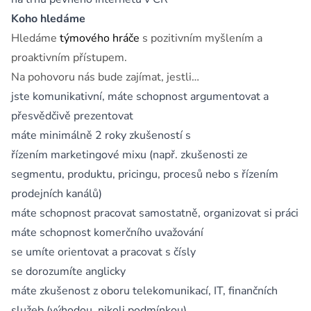
Koho hledáme
Hledáme
týmového hráče
s pozitivním myšlením a
proaktivním přístupem.
Na pohovoru nás bude zajímat, jestli…
jste komunikativní, máte schopnost argumentovat a
přesvědčivě prezentovat
máte minimálně 2 roky zkušeností s
řízením marketingové mixu (např. zkušenosti ze
segmentu, produktu, pricingu, procesů nebo s řízením
prodejních kanálů)
máte schopnost pracovat samostatně, organizovat si práci
máte schopnost komerčního uvažování
se umíte orientovat a pracovat s čísly
se dorozumíte anglicky
máte zkušenost z oboru telekomunikací, IT, finančních
služeb (výhodou, nikoli podmínkou)