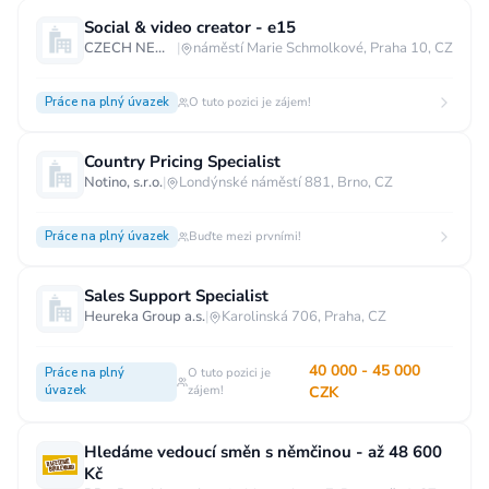
Social & video creator - e15
CZECH NEWS CENTER a.s.
|
náměstí Marie Schmolkové, Praha 10, CZ
Práce na plný úvazek
O tuto pozici je zájem!
Country Pricing Specialist
Notino, s.r.o.
|
Londýnské náměstí 881, Brno, CZ
Práce na plný úvazek
Buďte mezi prvními!
Sales Support Specialist
Heureka Group a.s.
|
Karolinská 706, Praha, CZ
40 000 - 45 000
Práce na plný
O tuto pozici je
úvazek
zájem!
CZK
Hledáme vedoucí směn s němčinou - až 48 600
Kč