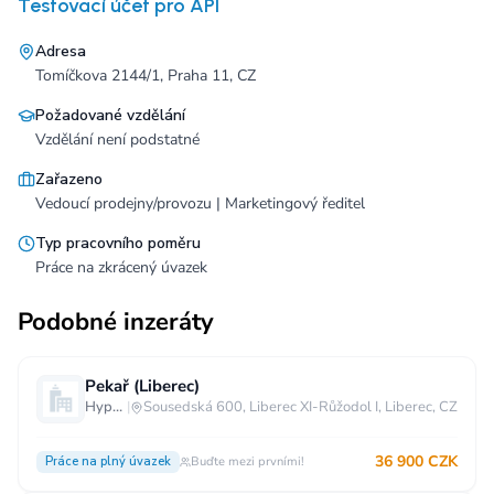
Testovací účet pro API
Adresa
Tomíčkova 2144/1, Praha 11, CZ
Požadované vzdělání
Vzdělání není podstatné
Zařazeno
Vedoucí prodejny/provozu | Marketingový ředitel
Typ pracovního poměru
Práce na zkrácený úvazek
Podobné inzeráty
Pekař (Liberec)
Hypermarket - Liberec
|
Sousedská 600, Liberec XI-Růžodol I, Liberec, CZ
36 900 CZK
Práce na plný úvazek
Buďte mezi prvními!