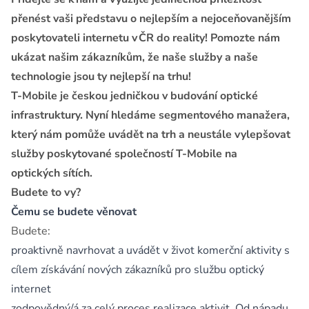
přenést vaši představu o nejlepším a nejoceňovanějším
poskytovateli internetu v ČR do reality! Pomozte nám
ukázat našim zákazníkům, že naše služby a naše
technologie jsou ty nejlepší na trhu!
T-Mobile je českou jedničkou v budování optické
infrastruktury. Nyní hledáme segmentového manažera,
který nám pomůže uvádět na trh a neustále vylepšovat
služby poskytované společností T-Mobile na
optických sítích.
Budete to vy?
Čemu se budete věnovat
Budete:
proaktivně navrhovat a uvádět v život komerční aktivity s
cílem získávání nových zákazníků pro službu optický
internet
zodpovědný/á za celý proces realizace aktivit. Od nápadu,