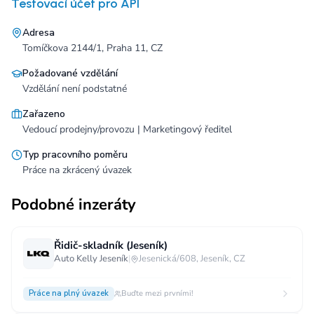
Testovací účet pro API
Adresa
Tomíčkova 2144/1, Praha 11, CZ
Požadované vzdělání
Vzdělání není podstatné
Zařazeno
Vedoucí prodejny/provozu | Marketingový ředitel
Typ pracovního poměru
Práce na zkrácený úvazek
Podobné inzeráty
Řidič-skladník (Jeseník)
Auto Kelly Jeseník
|
Jesenická/608, Jeseník, CZ
Práce na plný úvazek
Buďte mezi prvními!