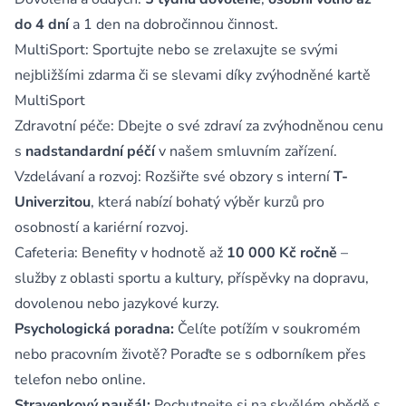
do 4 dní
a 1 den na dobročinnou činnost.
MultiSport: Sportujte nebo se zrelaxujte se svými
nejbližšími zdarma či se slevami díky zvýhodněné kartě
MultiSport
Zdravotní péče: Dbejte o své zdraví za zvýhodněnou cenu
s
nadstandardní péčí
v našem smluvním zařízení.
Vzdelávaní a rozvoj: Rozšiřte své obzory s interní
T-
Univerzitou
, která nabízí bohatý výběr kurzů pro
osobností a kariérní rozvoj.
Cafeteria: Benefity v hodnotě až
10 000 Kč ročně
–
služby z oblasti sportu a kultury, příspěvky na dopravu,
dovolenou nebo jazykové kurzy.
Psychologická poradna:
Čelíte potížím v soukromém
nebo pracovním životě? Poraďte se s odborníkem přes
telefon nebo online.
Stravenkový paušál:
Pochutnejte si na skvělém obědě s