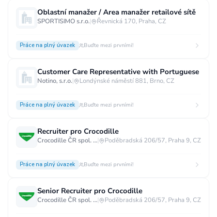
Oblastní manažer / Area manažer retailové sítě
SPORTISIMO s.r.o.
|
Řevnická 170, Praha, CZ
Práce na plný úvazek
Buďte mezi prvními!
Customer Care Representative with Portuguese
Notino, s.r.o.
|
Londýnské náměstí 881, Brno, CZ
Práce na plný úvazek
Buďte mezi prvními!
Recruiter pro Crocodille
Crocodille ČR spol. s.r.o.
|
Poděbradská 206/57, Praha 9, CZ
Práce na plný úvazek
Buďte mezi prvními!
Senior Recruiter pro Crocodille
Crocodille ČR spol. s.r.o.
|
Poděbradská 206/57, Praha 9, CZ