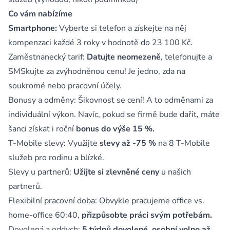
Co vám nabízíme
Smartphone:
Vyberte si telefon a získejte na něj
kompenzaci každé 3 roky v hodnotě do 23 100 Kč.
Zaměstnanecký tarif:
Datujte neomezeně
, telefonujte a
SMSkujte za zvýhodněnou cenu! Je jedno, zda na
soukromé nebo pracovní účely.
Bonusy a odměny: Šikovnost se cení! A to odměnami za
individuální výkon. Navíc, pokud se firmě bude dařit, máte
šanci získat i roční
bonus do výše 15 %.
T-Mobile slevy: Využijte
slevy až -75 %
na 8 T-Mobile
služeb pro rodinu a blízké.
Slevy u partnerů:
Užijte si zlevněné ceny
u našich
partnerů.
Flexibilní pracovní doba: Obvykle pracujeme office vs.
home-office 60:40,
přizpůsobte práci svým potřebám.
Dovolená a oddych:
5 týdnů dovolené
,
osobní volno až