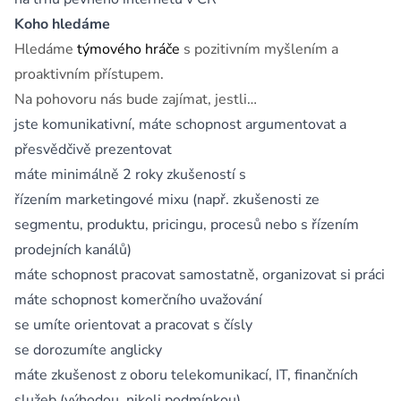
Koho hledáme
Hledáme
týmového hráče
s pozitivním myšlením a
proaktivním přístupem.
Na pohovoru nás bude zajímat, jestli…
jste komunikativní, máte schopnost argumentovat a
přesvědčivě prezentovat
máte minimálně 2 roky zkušeností s
řízením marketingové mixu (např. zkušenosti ze
segmentu, produktu, pricingu, procesů nebo s řízením
prodejních kanálů)
máte schopnost pracovat samostatně, organizovat si práci
máte schopnost komerčního uvažování
se umíte orientovat a pracovat s čísly
se dorozumíte anglicky
máte zkušenost z oboru telekomunikací, IT, finančních
služeb (výhodou, nikoli podmínkou)