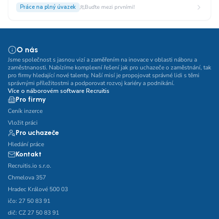
Práce na plný úvazek
Buďte mezi prvními!
O nás
Jsme společnost s jasnou vizí a zaměřením na inovace v oblasti náboru a
zaměstnanosti. Nabízíme komplexní řešení jak pro uchazeče o zaměstnání, tak
pro firmy hledající nové talenty. Naší misí je propojovat správné lidi s těmi
správnými příležitostmi a podporovat rozvoj kariéry a podnikání.
Více o náborovém software Recruitis
Pro firmy
Ceník inzerce
Vložit práci
Pro uchazeče
Hledání práce
Kontakt
Recruitis.io s.r.o.
Chmelova 357
Hradec Králové 500 03
ičo: 27 50 83 91
dič: CZ 27 50 83 91