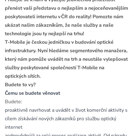
přenést vaši představu o nejlepším a nejoceňovanějším
poskytovateli internetu v ČR do reality! Pomozte nám
ukázat našim zákazníkům, že naše služby a naše
technologie jsou ty nejlepší na trhu!
T-Mobile je českou jedničkou v budování optické
infrastruktury. Nyní hledáme segmentového manažera,
který nám pomůže uvádět na trh a neustále vylepšovat
služby poskytované společností T-Mobile na
optických sítích.
Budete to vy?
Čemu se budete věnovat
Budete:
proaktivně navrhovat a uvádět v život komerční aktivity s
cílem získávání nových zákazníků pro službu optický
internet
zodpovědný/á za celý proces realizace aktivit. Od nápadu,