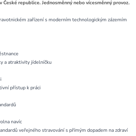
 v České republice. Jednosměnný nebo vícesměnný provoz.
dravotnickém zařízení s moderním technologickým zázemím
ěstnance
 a atraktivity jídelníčku
i
ivní přístup k práci
tandardů
olna navíc
tandardů veřejného stravování s přímým dopadem na zdraví