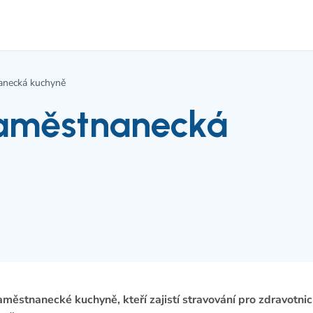
anecká kuchyně
zaměstnanecká
anecké kuchyně, kteří zajistí stravování pro zdravotnick