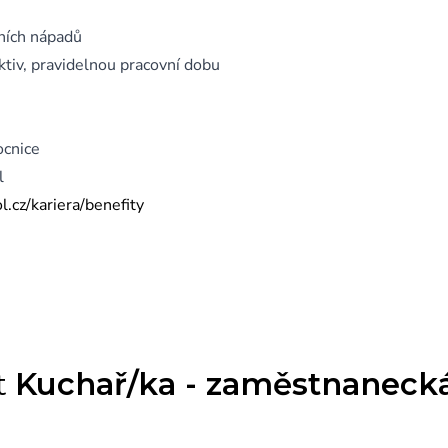
tních nápadů
ktiv, pravidelnou pracovní dobu
ocnice
l
.cz/kariera/benefity