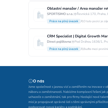
Oblastní manažer / Area manažer ret
SPORTISIMO s.r.o.
|
Řevnická 170, Praha,
Práce na plný úvazek
O tuto pozici je zá
CRM Specialist | Digital Growth Mark
Direct pojišťovna
|
Pod Dráhou 1636/1, Pr
Práce na plný úvazek
Buďte mezi prvními
O nás
Jsme společnost s jasnou vizí a zaměřením na inovace v o
náboru a zaměstnanosti. Nabízíme komplexní řešení jak 
uchazeče o zaměstnání, tak pro firmy hledající nové talen
misí je propojovat správné lidi s těmi správnými příležito
podporovat rozvoj kariéry a podnikání.