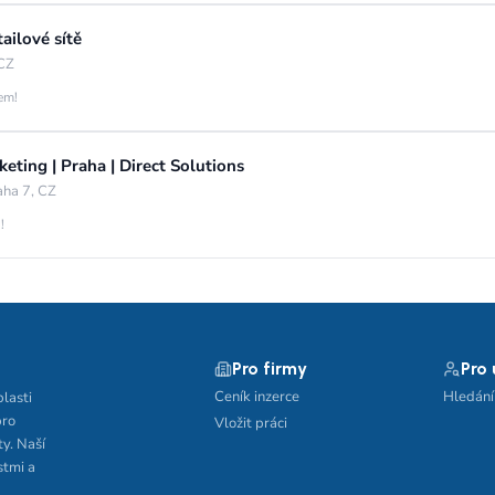
ailové sítě
 CZ
jem!
eting | Praha | Direct Solutions
aha 7, CZ
!
Pro firmy
Pro
Ceník inzerce
Hledání
blasti
pro
Vložit práci
ty. Naší
stmi a