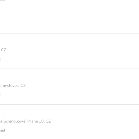
, CZ
!
emyšleves, CZ
!
ie Schmolkové, Praha 10, CZ
jem!