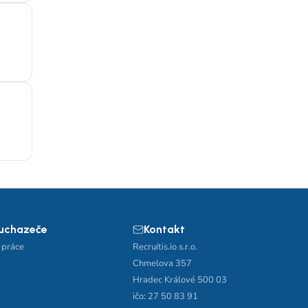
 uchazeče
Kontakt
 práce
Recruitis.io s.r.o.
Chmelova 357
Hradec Králové 500 03
ičo: 27 50 83 91