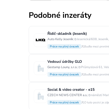
Podobné inzeráty
Řidič-skladník (Jeseník)
Auto Kelly Jeseník
|
Jesenická/608, Jeseník
Práce na plný úvazek
Buďte mezi prvními
Vedoucí údržby GLO
Gestamp Louny, s.r.o.
|
Průmyslová 61, Vel
Práce na plný úvazek
Buďte mezi prvními
Social & video creator - e15
CZECH NEWS CENTER a.s.
|
náměstí Mar
Práce na plný úvazek
O tuto pozici je zá