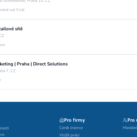
ie Schmolkové, Praha 10, CZ
méně než 5 lidí
ailové sítě
 CZ
jem!
eting | Praha | Direct Solutions
aha 7, CZ
!
Pro firmy
Pro
Ceník inzerce
Hledání
blasti
pro
Vložit práci