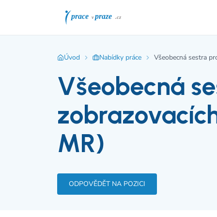
Úvod
Nabídky práce
Všeobecná sestra pr
Všeobecná ses
zobrazovacíc
MR)
ODPOVĚDĚT NA POZICI