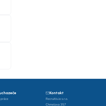
 uchazeče
Kontakt
 práce
Recruitis.io s.r.o.
Chmelova 357