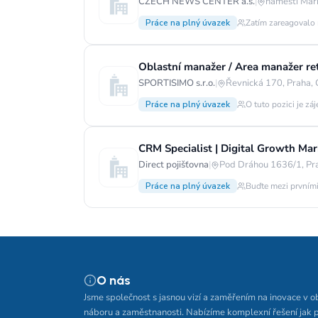
CZECH NEWS CENTER a.s.
|
náměstí Mar
Práce na plný úvazek
Zatím zareagovalo 
Oblastní manažer / Area manažer ret
SPORTISIMO s.r.o.
|
Řevnická 170, Praha,
Práce na plný úvazek
O tuto pozici je zá
CRM Specialist | Digital Growth Mark
Direct pojišťovna
|
Pod Dráhou 1636/1, Pr
Práce na plný úvazek
Buďte mezi prvními
O nás
Jsme společnost s jasnou vizí a zaměřením na inovace v o
náboru a zaměstnanosti. Nabízíme komplexní řešení jak 