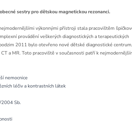
eobecné sestry pro dětskou magnetickou rezonanci.
 nejmodernějšími výkonnými přístroji stala pracovištěm špičkov
mplexní provádění veškerých diagnostických a terapeutických
 podzim 2011 bylo otevřeno nové dětské diagnostické centrum
e CT a MR. Toto pracoviště v současnosti patří k nejmodernějš
aší nemocnice
ózních léčiv a kontrastních látek
6/2004 Sb.
pnosti