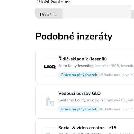
Podobné inzeráty
Řidič-skladník (Jeseník)
Auto Kelly Jeseník
|
Jesenická/608, Jeseník
Práce na plný úvazek
Buďte mezi prvními
Vedoucí údržby GLO
Gestamp Louny, s.r.o.
|
Průmyslová 61, Vel
Práce na plný úvazek
Buďte mezi prvními
Social & video creator - e15